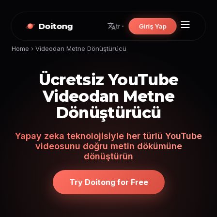
Doitong
Giriş Yap
tr
Home
›
Videodan Metne Dönüştürücü
Ücretsiz YouTube
Videodan Metne
Dönüştürücü
Yapay zeka teknolojisiyle her türlü YouTube
videosunu doğru metin dökümüne
dönüştürün
Try Doitong for Free