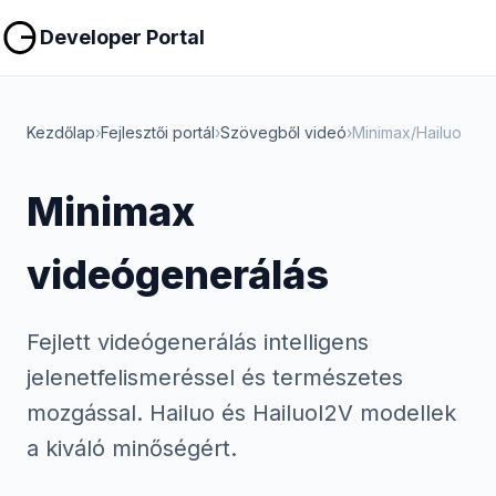
Másolás
Másolás
Developer Portal
Kezdőlap
›
Fejlesztői portál
›
Szövegből videó
›
Minimax/Hailuo
Minimax
videógenerálás
Fejlett videógenerálás intelligens
jelenetfelismeréssel és természetes
mozgással. Hailuo és HailuoI2V modellek
a kiváló minőségért.