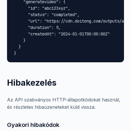
    "generatevideo": {

      "id": "abc123xyz",

      "status": "completed",

      "url": "https://cdn.doitong.com/outputs/abc1
      "duration": 5,

      "createdAt": "2024-01-01T00:00:00Z"

    }

  }

}
Hibakezelés
Az API szabványos HTTP-állapotkódokat használ,
és részletes hibaüzeneteket küld vissza.
Gyakori hibakódok