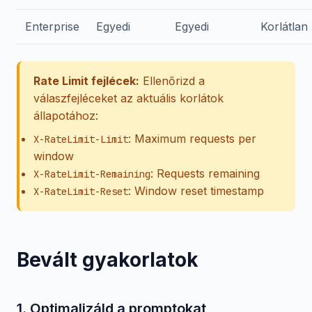
Enterprise
Egyedi
Egyedi
Korlátlan
Rate Limit fejlécek:
Ellenőrizd a
válaszfejléceket az aktuális korlátok
állapotához:
: Maximum requests per
X-RateLimit-Limit
window
: Requests remaining
X-RateLimit-Remaining
: Window reset timestamp
X-RateLimit-Reset
Bevált gyakorlatok
1. Optimalizáld a promptokat