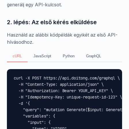
generálj egy API-kulcsot.
2. lépés: Az első kérés elküldése
Használd az alábbi kódpéldák egyikét az első API-
hívásodhoz.
cURL
JavaScript
Python
GraphQL
curl -X POST https://api.doitong.com/graphql \

  -H "Content-Type: application/json" \

  -H "Authorization: Bearer YOUR_API_KEY" \

  -H "Idempotency-Key: unique-request-id-123" \

  -d '{

    "query": "mutation Generate($input: GenerateIn
    "variables": {

      "input": {

        "type": "VIDEO",
