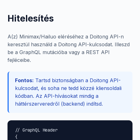
Hitelesítés
A(z) Minimax/Hailuo eléréséhez a Doitong API-n
keresztül használd a Doitong API-kulcsodat. Illeszd
be a GraphQL mutációba vagy a REST API
fejléceibe.
Fontos:
Tartsd biztonságban a Doitong API-
kulcsodat, és soha ne tedd közzé kliensoldali
kódban. Az API-hívásokat mindig a
háttérszerveredről (backend) indítsd.
// GraphQL Header

{
