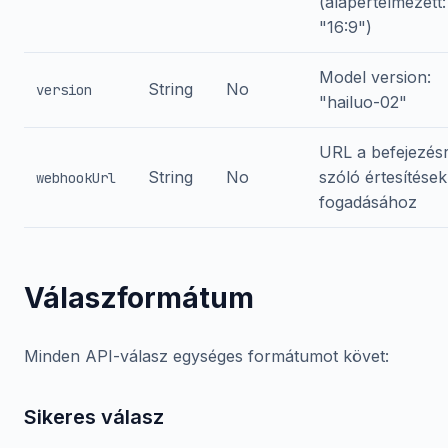
(alapértelmezett:
"16:9")
Model version:
String
No
version
"hailuo-02"
URL a befejezésr
String
No
szóló értesítések
webhookUrl
fogadásához
Válaszformátum
Minden API-válasz egységes formátumot követ:
Sikeres válasz