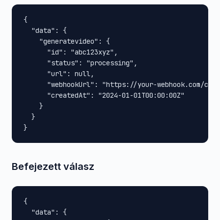
{

  "data": {

    "generatevideo": {

      "id": "abc123xyz",

      "status": "processing",

      "url": null,

      "webhookUrl": "https://your-webhook.com/call
      "createdAt": "2024-01-01T00:00:00Z"

    }

  }

}
Befejezett válasz
{

  "data": {
