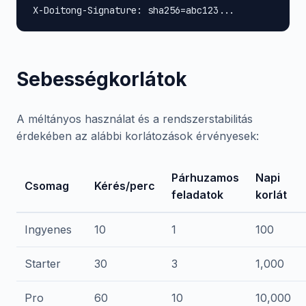
X-Doitong-Signature: sha256=abc123...
Sebességkorlátok
A méltányos használat és a rendszerstabilitás
érdekében az alábbi korlátozások érvényesek:
Párhuzamos
Napi
Csomag
Kérés/perc
feladatok
korlát
Ingyenes
10
1
100
Starter
30
3
1,000
Pro
60
10
10,000