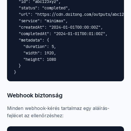
  "id": "abc123xyz",

  "status": "completed",

  "url": "https://cdn.doitong.com/outputs/abc123xy
  "service": "minimax",

  "createdAt": "2024-01-01T00:00:00Z",

  "completedAt": "2024-01-01T00:01:00Z",

  "metadata": {

    "duration": 5,

    "width": 1920,

    "height": 1080

  }

}
Webhook biztonság
Minden webhook-kérés tartalmaz egy aláírás-
fejlécet az ellenőrzéshez: