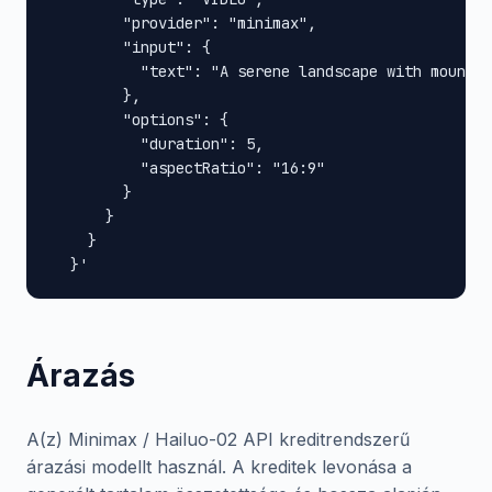
        "provider": "minimax",

        "input": {

          "text": "A serene landscape with mountai
        },

        "options": {

          "duration": 5,

          "aspectRatio": "16:9"

        }

      }

    }

  }'
Árazás
A(z) Minimax / Hailuo-02 API kreditrendszerű
árazási modellt használ. A kreditek levonása a