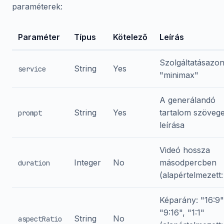
paraméterek:
Paraméter
Típus
Kötelező
Leírás
Szolgáltatásazon
String
Yes
service
"minimax"
A generálandó
String
Yes
tartalom szöveg
prompt
leírása
Videó hossza
Integer
No
másodpercben
duration
(alapértelmezett:
Képarány: "16:9"
"9:16", "1:1"
String
No
aspectRatio