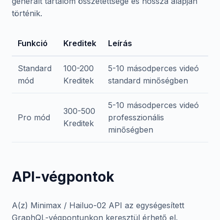
generált tartalom összetettsége és hossza alapján
történik.
Funkció
Kreditek
Leírás
Standard
100-200
5-10 másodperces videó
mód
Kreditek
standard minőségben
5-10 másodperces videó
300-500
Pro mód
professzionális
Kreditek
minőségben
API-végpontok
A(z) Minimax / Hailuo-02 API az egységesített
GraphQL-végpontunkon keresztül érhető el.