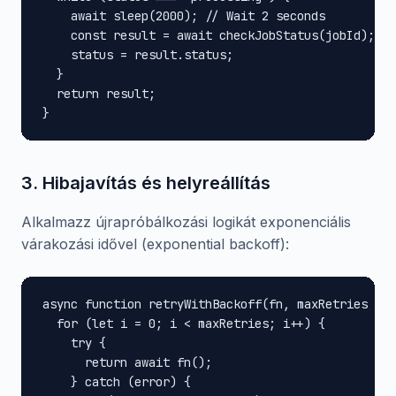
    await sleep(2000); // Wait 2 seconds

    const result = await checkJobStatus(jobId);

    status = result.status;

  }

  return result;

}
3. Hibajavítás és helyreállítás
Alkalmazz újrapróbálkozási logikát exponenciális
várakozási idővel (exponential backoff):
async function retryWithBackoff(fn, maxRetries = 3
  for (let i = 0; i < maxRetries; i++) {

    try {

      return await fn();

    } catch (error) {
