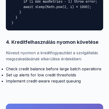
      if (i === maxRetries - 1) throw error;

      await sleep(Math.pow(2, i) * 1000);

    }

  }

}
4. Kreditfelhasználás nyomon követése
Kövesd nyomon a kreditfogyasztást a szolgáltatás
megszakadásának elkerülése érdekében:
Check credit balance before large batch operations
Set up alerts for low credit thresholds
Implement credit-aware request queuing