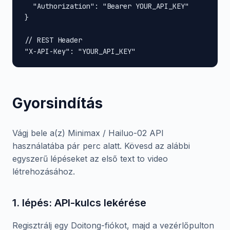
  "Authorization": "Bearer YOUR_API_KEY"

}

// REST Header

"X-API-Key": "YOUR_API_KEY"
Gyorsindítás
Vágj bele a(z) Minimax / Hailuo-02 API
használatába pár perc alatt. Kövesd az alábbi
egyszerű lépéseket az első text to video
létrehozásához.
1. lépés: API-kulcs lekérése
Regisztrálj egy Doitong-fiókot, majd a vezérlőpulton