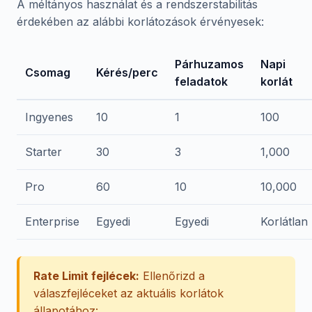
A méltányos használat és a rendszerstabilitás
érdekében az alábbi korlátozások érvényesek:
Párhuzamos
Napi
Csomag
Kérés/perc
feladatok
korlát
Ingyenes
10
1
100
Starter
30
3
1,000
Pro
60
10
10,000
Enterprise
Egyedi
Egyedi
Korlátlan
Rate Limit fejlécek:
Ellenőrizd a
válaszfejléceket az aktuális korlátok
állapotához: