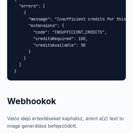
  "errors": [

    {

      "message": "Insufficient credits for this op
      "extensions": {

        "code": "INSUFFICIENT_CREDITS",

        "creditsRequired": 100,

        "creditsAvailable": 50

      }

    }

  ]

}
Webhookok
Valós idejű értesítéseket kaphatsz, amint a(z) text to
image generálása befejeződött.