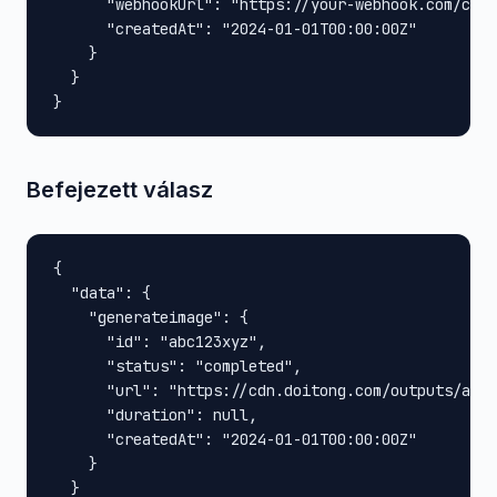
      "webhookUrl": "https://your-webhook.com/call
      "createdAt": "2024-01-01T00:00:00Z"

    }

  }

}
Befejezett válasz
{

  "data": {

    "generateimage": {

      "id": "abc123xyz",

      "status": "completed",

      "url": "https://cdn.doitong.com/outputs/abc1
      "duration": null,

      "createdAt": "2024-01-01T00:00:00Z"

    }

  }
