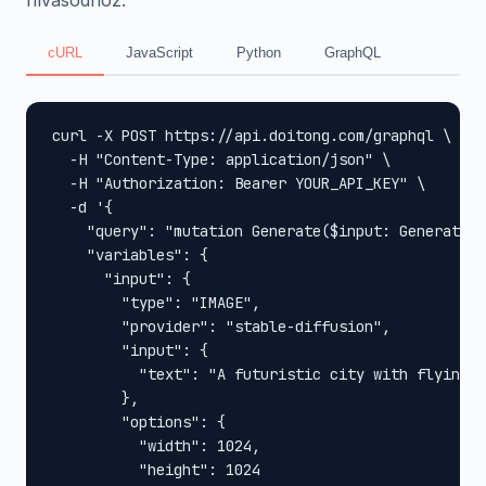
hívásodhoz.
cURL
JavaScript
Python
GraphQL
curl -X POST https://api.doitong.com/graphql \

  -H "Content-Type: application/json" \

  -H "Authorization: Bearer YOUR_API_KEY" \

  -d '{

    "query": "mutation Generate($input: GenerateIn
    "variables": {

      "input": {

        "type": "IMAGE",

        "provider": "stable-diffusion",

        "input": {

          "text": "A futuristic city with flying c
        },

        "options": {

          "width": 1024,

          "height": 1024
