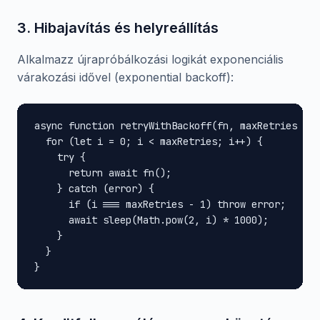
3. Hibajavítás és helyreállítás
Alkalmazz újrapróbálkozási logikát exponenciális
várakozási idővel (exponential backoff):
async function retryWithBackoff(fn, maxRetries = 3
  for (let i = 0; i < maxRetries; i++) {

    try {

      return await fn();

    } catch (error) {

      if (i === maxRetries - 1) throw error;

      await sleep(Math.pow(2, i) * 1000);

    }

  }

}