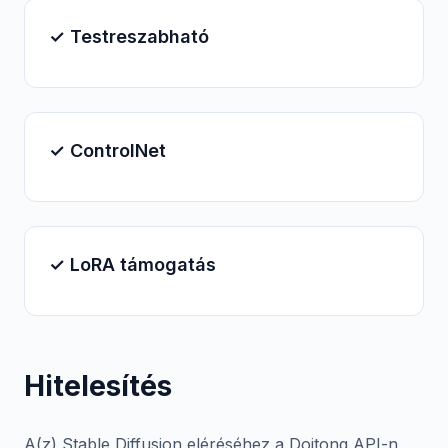
✓ Testreszabható
✓ ControlNet
✓ LoRA támogatás
Hitelesítés
A(z) Stable Diffusion eléréséhez a Doitong API-n