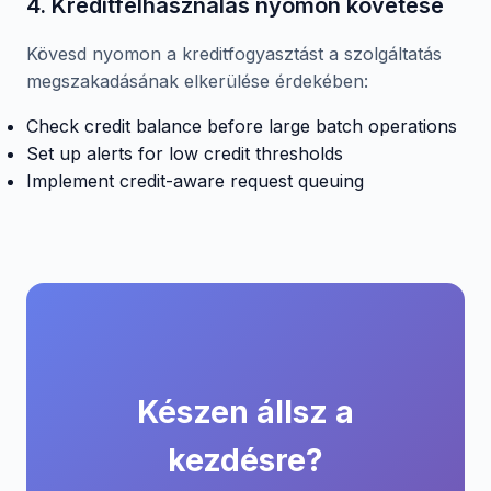
4. Kreditfelhasználás nyomon követése
Kövesd nyomon a kreditfogyasztást a szolgáltatás
megszakadásának elkerülése érdekében:
Check credit balance before large batch operations
Set up alerts for low credit thresholds
Implement credit-aware request queuing
Készen állsz a
kezdésre?