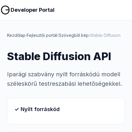
Másolás
Másolás
Developer Portal
Kezdőlap
›
Fejlesztői portál
›
Szövegből kép
›
Stable Diffusion
Stable Diffusion API
Iparági szabvány nyílt forráskódú modell
széleskörű testreszabási lehetőségekkel.
✓ Nyílt forráskód