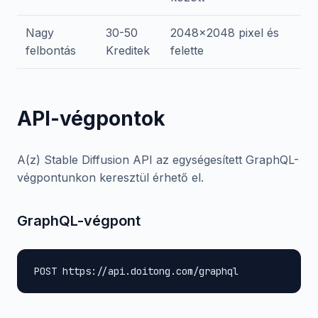
Nagy
30-50
2048x2048 pixel és
felbontás
Kreditek
felette
API-végpontok
A(z) Stable Diffusion API az egységesített GraphQL-
végpontunkon keresztül érhető el.
GraphQL-végpont
POST https://api.doitong.com/graphql