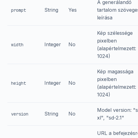
A generálandó
String
Yes
tartalom szövege
prompt
leírása
Kép szélessége
pixelben
Integer
No
width
(alapértelmezett:
1024)
Kép magassága
pixelben
Integer
No
height
(alapértelmezett:
1024)
Model version: "
String
No
version
xl", "sd-2.1"
URL a befejezésr