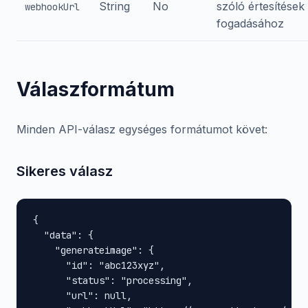
String
No
szóló értesítések
webhookUrl
fogadásához
Válaszformátum
Minden API-válasz egységes formátumot követ:
Sikeres válasz
{

  "data": {

    "generateimage": {

      "id": "abc123xyz",

      "status": "processing",

      "url": null,
