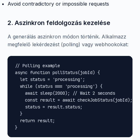
Avoid contradictory or impossible requests
2. Aszinkron feldolgozás kezelése
A generálás aszinkron módon történik. Alkalmazz
megfelelő lekérdezést (polling) vagy webhookokat:
// Polling example

async function pollStatus(jobId) {

  let status = 'processing';

  while (status === 'processing') {

    await sleep(2000); // Wait 2 seconds

    const result = await checkJobStatus(jobId);

    status = result.status;

  }

  return result;

}