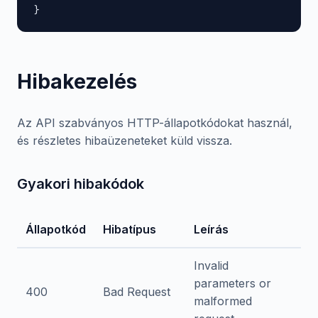
}
Hibakezelés
Az API szabványos HTTP-állapotkódokat használ,
és részletes hibaüzeneteket küld vissza.
Gyakori hibakódok
Állapotkód
Hibatípus
Leírás
Invalid
parameters or
400
Bad Request
malformed