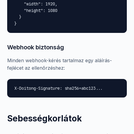
    "width": 1920,

    "height": 1080

  }

}
Webhook biztonság
Minden webhook-kérés tartalmaz egy aláírás-
fejlécet az ellenőrzéshez:
X-Doitong-Signature: sha256=abc123...
Sebességkorlátok