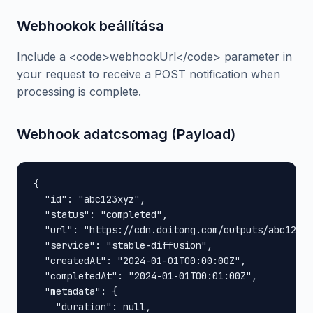
Webhookok beállítása
Include a <code>webhookUrl</code> parameter in
your request to receive a POST notification when
processing is complete.
Webhook adatcsomag (Payload)
{

  "id": "abc123xyz",

  "status": "completed",

  "url": "https://cdn.doitong.com/outputs/abc123xy
  "service": "stable-diffusion",

  "createdAt": "2024-01-01T00:00:00Z",

  "completedAt": "2024-01-01T00:01:00Z",

  "metadata": {

    "duration": null,
