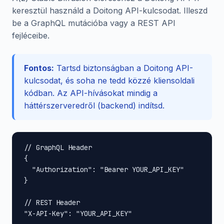
keresztül használd a Doitong API-kulcsodat. Illeszd
be a GraphQL mutációba vagy a REST API
fejléceibe.
Fontos:
Tartsd biztonságban a Doitong API-
kulcsodat, és soha ne tedd közzé kliensoldali
kódban. Az API-hívásokat mindig a
háttérszerveredről (backend) indítsd.
// GraphQL Header

{

  "Authorization": "Bearer YOUR_API_KEY"

}

// REST Header

"X-API-Key": "YOUR_API_KEY"