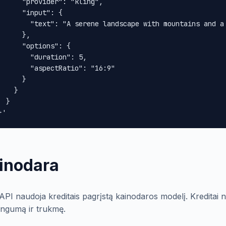
      "provider": "kling",

      "input": {

        "text": "A serene landscape with mountains and a 
      },

      "options": {

        "duration": 5,

        "aspectRatio": "16:9"

      }

    }

 }

}'
inodara
 API naudoja kreditais pagrįstą kainodaros modelį. Kreditai n
ingumą ir trukmę.