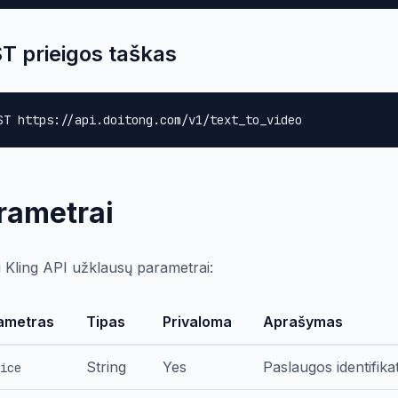
T prieigos taškas
ST https://api.doitong.com/v1/text_to_video
rametrai
i Kling API užklausų parametrai:
ametras
Tipas
Privaloma
Aprašymas
String
Yes
Paslaugos identifikat
ice