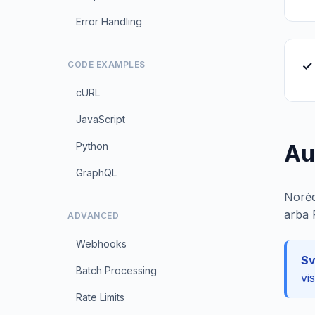
Error Handling
✓
CODE EXAMPLES
cURL
JavaScript
Python
Au
GraphQL
Norėd
arba 
ADVANCED
Webhooks
Sv
Batch Processing
vi
Rate Limits