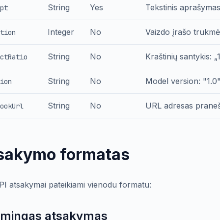
String
Yes
Tekstinis aprašymas
pt
Integer
No
Vaizdo įrašo trukmė
tion
String
No
Kraštinių santykis: „
ctRatio
String
No
Model version: "1.0",
ion
String
No
URL adresas praneš
ookUrl
sakymo formatas
API atsakymai pateikiami vienodu formatu:
mingas atsakymas