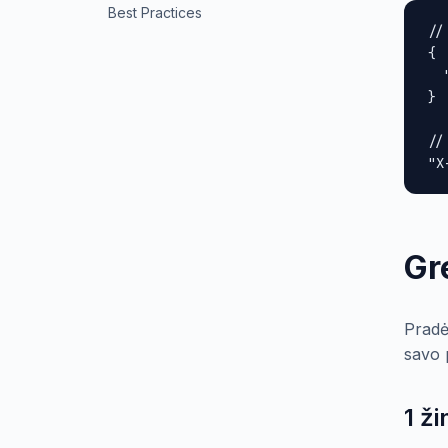
Best Practices
//
{

  
}

//
"X
Gr
Pradė
savo p
1 ž