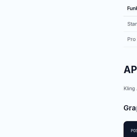
Fun
Stan
Pro
AP
Kling
Gra
PO