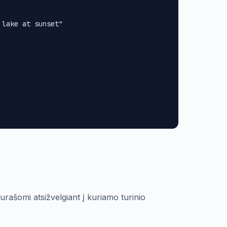
lake at sunset"

urašomi atsižvelgiant į kuriamo turinio