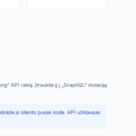
g“ API raktą. Įtraukite jį į „GraphQL“ mutaciją
dokite jo kliento pusės kode. API užklausas