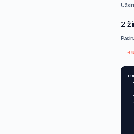
Užsir
2 ž
Pasin
cUR
cu
  
  
  
  
  
  
  
  