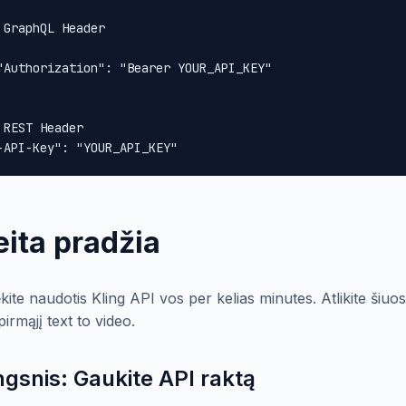
 GraphQL Header

"Authorization": "Bearer YOUR_API_KEY"

 REST Header

-API-Key": "YOUR_API_KEY"
eita pradžia
kite naudotis Kling API vos per kelias minutes. Atlikite š
irmąjį text to video.
ingsnis: Gaukite API raktą