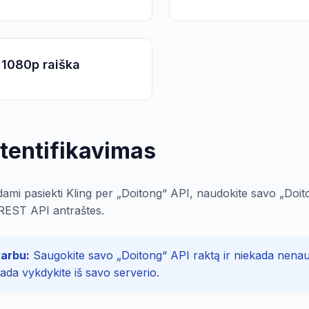
 1080p raiška
tentifikavimas
ami pasiekti Kling per „Doitong“ API, naudokite savo „Doiton
REST API antraštes.
arbu:
Saugokite savo „Doitong“ API raktą ir niekada nenau
sada vykdykite iš savo serverio.