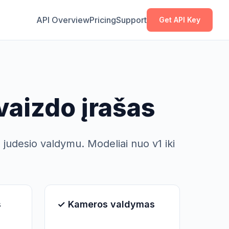
Kopijuoti
Kopijuoti
API Overview
Pricing
Support
Get API Key
vaizdo įrašas
judesio valdymu. Modeliai nuo v1 iki
s
✓ Kameros valdymas