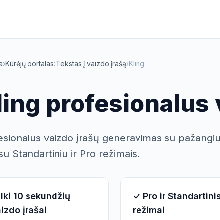
a
›
Kūrėjų portalas
›
Tekstas į vaizdo įrašą
›
Kling
ling profesionalus 
esionalus vaizdo įrašų generavimas su pažangiu 
 su Standartiniu ir Pro režimais.
Iki 10 sekundžių
✓ Pro ir Standartini
izdo įrašai
režimai