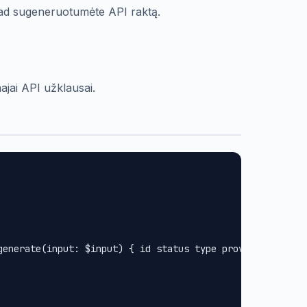
 kad sugeneruotumėte API raktą.
ajai API užklausai.
generate(input: $input) { id status type provider url met