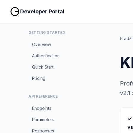
Developer Portal
GETTING STARTED
Pradži
Overview
Authentication
K
Quick Start
Pricing
Prof
v2.1
API REFERENCE
Endpoints
✓ 
Parameters
va
Responses