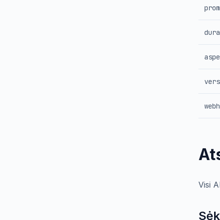
prom
dura
aspe
vers
webh
At
Visi 
Sėk