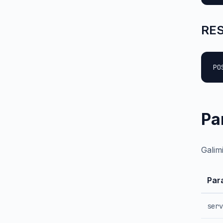
RES
PO
Pa
Galim
Par
serv