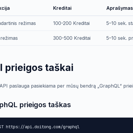
kcija
Kreditai
Aprašymas
dartinis režimas
100-200 Kreditai
5–10 sek. s
 režimas
300-500 Kreditai
5–10 sek. p
I prieigos taškai
 API paslauga pasiekiama per mūsų bendrą „GraphQL“ priei
phQL prieigos taškas
ST https://api.doitong.com/graphql