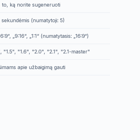
 to, ką norite sugeneruoti
 sekundėmis (numatytoji: 5)
16:9“, „9:16“, „1:1“ (numatytasis: „16:9“)
 "1.5", "1.6", "2.0", "2.1", "2.1-master"
imams apie užbaigimą gauti