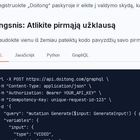
egistruokite „Doitong“ paskyroje ir eikite į valdymo skydą,
ingsnis: Atlikite pirmąją užklausą
audokite vienu iš žemiau pateiktų kodo pavyzdžių savo pirm
L
JavaScript
Python
GraphQL
rl -X POST https://api.doitong.com/graphql \

-H "Content-Type: application/json" \

-H "Authorization: Bearer YOUR_API_KEY" \

-H "Idempotency-Key: unique-request-id-123" \

-d '{

  "query": "mutation Generate($input: GenerateInput!) { 
  "variables": {

    "input": {

      "type": "VIDEO",
