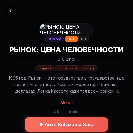
DRAMA
16+
RU
РЫНОК: ЦЕНА ЧЕЛОВЕЧНОСТИ
3 Vipindi
tragedy
social issue
family
1995 год. Рынок — это государство в государстве, где
правят «понятия», а жизнь измеряется в баулах и
долларах. Ленка Кассета кажется всем бойкой и
непробиваемой торговкой, но однажды зима и
More ›
человеческая жестокость ставят её перед самым
сложным выбором в жизни. Это история о том, как трудно
⚠ Discrimination
было сохранить мечту, и о том, что настоящие
сокровища в девяностых хранились не в банках, а в
Anza Kutazama Sasa
сердцах простых людей. Фильм о дружбе, потере и цене,