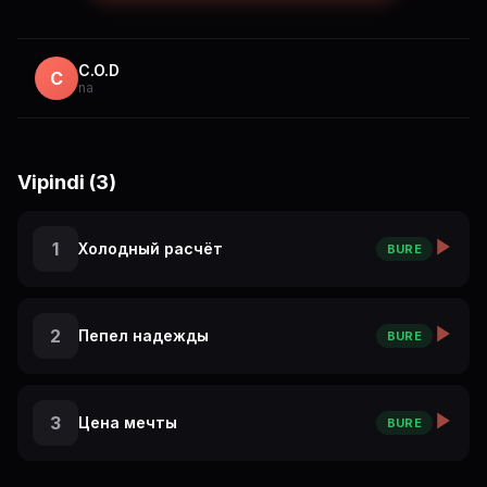
которую мы платили, чтобы остаться людьми.
C.O.D
C
na
Vipindi (3)
1
Холодный расчёт
BURE
2
Пепел надежды
BURE
3
Цена мечты
BURE