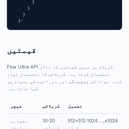
        }

      }

    }

  }'
قیمتیں
Flux Ultra API کریڈٹ پر مبنی قیمتوں کا ماڈل
استعمال کرتا ہے۔ کریڈٹس کا استعمال تیار
کردہ مواد کی پیچیدگی اور دورانیے کی بنیاد پر
کیا جاتا ہے۔
تفصیل
کریڈٹس
فیچر
512x512 سے 1024x1024
10-20
معیاری
پکسلز
کریڈٹس
ریزولوشن