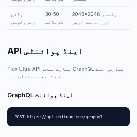
2048x2048 پکسلز
30-50
ہائی
اور اس سے اوپر
کریڈٹس
ریزولوشن
API اینڈ پوائنٹس
Flux Ultra API ہمارے متحد GraphQL اینڈ پوائنٹ
کے ذریعے دستیاب ہے۔
GraphQL اینڈ پوائنٹ
POST https://api.doitong.com/graphql