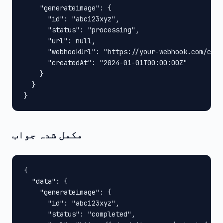
    "generateimage": {

      "id": "abc123xyz",

      "status": "processing",

      "url": null,

      "webhookUrl": "https://your-webhook.com/call
      "createdAt": "2024-01-01T00:00:00Z"

    }

  }

}
مکمل شدہ جواب
{

  "data": {

    "generateimage": {

      "id": "abc123xyz",

      "status": "completed",
