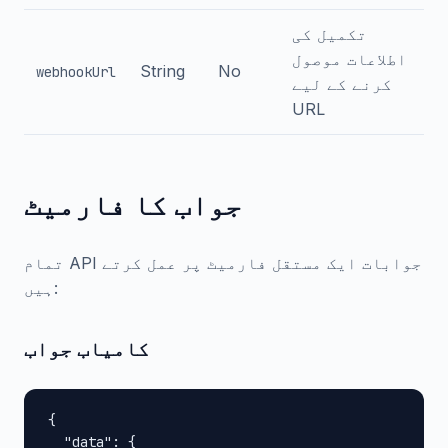
تکمیل کی
اطلاعات موصول
String
No
webhookUrl
کرنے کے لیے
URL
جواب کا فارمیٹ
تمام API جوابات ایک مستقل فارمیٹ پر عمل کرتے
ہیں:
کامیاب جواب
{

  "data": {
