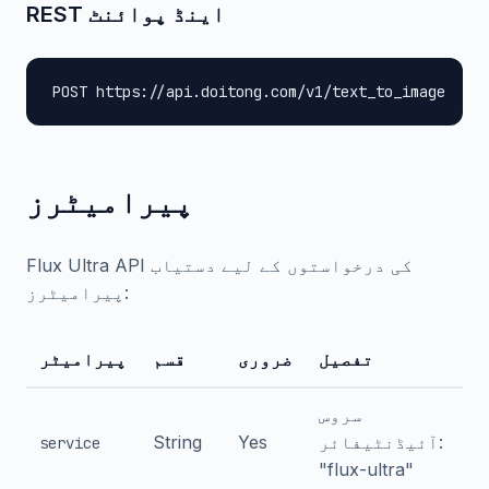
REST اینڈ پوائنٹ
POST https://api.doitong.com/v1/text_to_image
پیرامیٹرز
Flux Ultra API کی درخواستوں کے لیے دستیاب
پیرامیٹرز:
تفصیل
ضروری
قسم
پیرامیٹر
سروس
آئیڈنٹیفائر:
Yes
String
service
"flux-ultra"