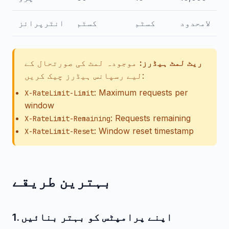
لامحدود
کسٹم
کسٹم
انٹرپرائز
ریٹ لمٹ ہیڈرز:
موجودہ لمٹ کی صورتحال کے
لیے رسپانس ہیڈرز چیک کریں:
: Maximum requests per
X-RateLimit-Limit
window
: Requests remaining
X-RateLimit-Remaining
: Window reset timestamp
X-RateLimit-Reset
بہترین طریقے
1. اپنے پرامپٹس کو بہتر بنائیں