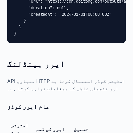
      "url": "https://cdn.doitong.com/outputs/abc1
      "duration": null,

      "createdAt": "2024-01-01T00:00:00Z"

    }

  }

}
ایرر ہینڈلنگ
API معیاری HTTP اسٹیٹس کوڈز استعمال کرتا ہے
اور تفصیلی غلطی کے پیغامات فراہم کرتا ہے۔
عام ایرر کوڈز
اسٹیٹس
تفصیل
ایرر کی قسم