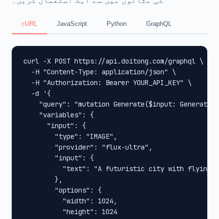
کی مثالوں میں سے ایک استعمال کریں۔
cURL
JavaScript
Python
GraphQL
curl -X POST https://api.doitong.com/graphql \

  -H "Content-Type: application/json" \

  -H "Authorization: Bearer YOUR_API_KEY" \

  -d '{

    "query": "mutation Generate($input: GenerateIn
    "variables": {

      "input": {

        "type": "IMAGE",

        "provider": "flux-ultra",

        "input": {

          "text": "A futuristic city with flying c
        },

        "options": {

          "width": 1024,

          "height": 1024
