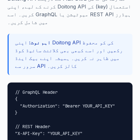
کرنے کے لیے، اپنی Doitong API کی (key) استعمال
کریں۔ اسے GraphQL میوٹیشن یا REST API ہیڈرز
میں شامل کریں۔
اہم نوٹ:
اپنی Doitong API کی کو محفوظ
رکھیں اور اسے کبھی بھی کلائنٹ سائیڈ کوڈ
میں ظاہر نہ کریں۔ ہمیشہ اپنے بیک اینڈ
سرور سے API کالز کریں۔
// GraphQL Header

{

  "Authorization": "Bearer YOUR_API_KEY"

}

// REST Header

"X-API-Key": "YOUR_API_KEY"