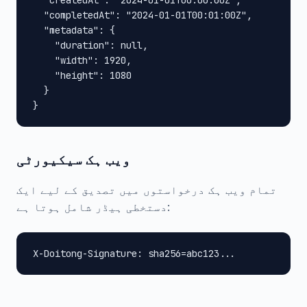
  "createdAt": "2024-01-01T00:00:00Z",

  "completedAt": "2024-01-01T00:01:00Z",

  "metadata": {

    "duration": null,

    "width": 1920,

    "height": 1080

  }

}
ویب ہک سیکیورٹی
تمام ویب ہک درخواستوں میں تصدیق کے لیے ایک
دستخطی ہیڈر شامل ہوتا ہے:
X-Doitong-Signature: sha256=abc123...