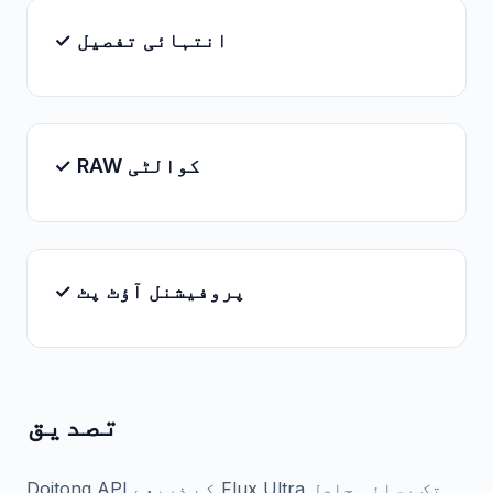
✓ انتہائی تفصیل
✓ RAW کوالٹی
✓ پروفیشنل آؤٹ پٹ
تصدیق
Doitong API کے ذریعے Flux Ultra تک رسائی حاصل