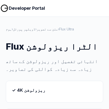
کاپی کریں
کاپی کریں
Developer Portal
Flux Ultra
›
متن سے تصویر
›
ڈویلپر پورٹل
›
ہوم
Flux الٹرا ریزولوشن
انتہائی تفصیل اور ریزولوشن کے ساتھ
زیادہ سے زیادہ کوالٹی کی تصاویر۔
✓ 4K ریزولوشن