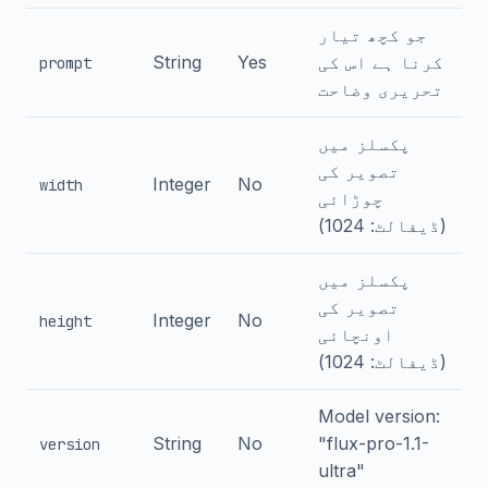
جو کچھ تیار
کرنا ہے اس کی
Yes
String
prompt
تحریری وضاحت
پکسلز میں
تصویر کی
Integer
No
width
چوڑائی
(ڈیفالٹ: 1024)
پکسلز میں
تصویر کی
Integer
No
height
اونچائی
(ڈیفالٹ: 1024)
Model version:
String
No
"flux-pro-1.1-
version
ultra"