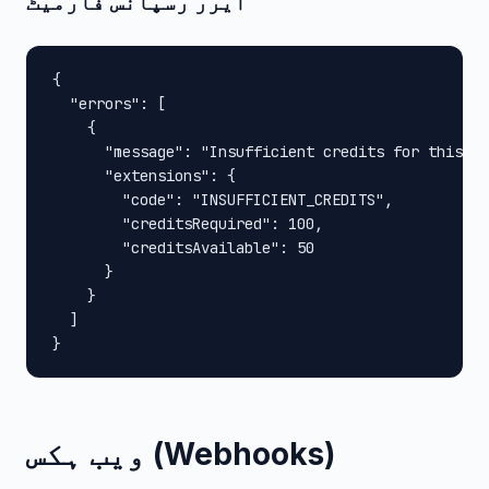
ایرر رسپانس فارمیٹ
{

  "errors": [

    {

      "message": "Insufficient credits for this op
      "extensions": {

        "code": "INSUFFICIENT_CREDITS",

        "creditsRequired": 100,

        "creditsAvailable": 50

      }

    }

  ]

}
ویب ہکس (Webhooks)