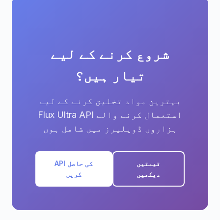
شروع کرنے کے لیے
تیار ہیں؟
بہترین مواد تخلیق کرنے کے لیے
Flux Ultra API استعمال کرنے والے
ہزاروں ڈویلپرز میں شامل ہوں
قیمتیں
API کی حاصل
دیکھیں
کریں