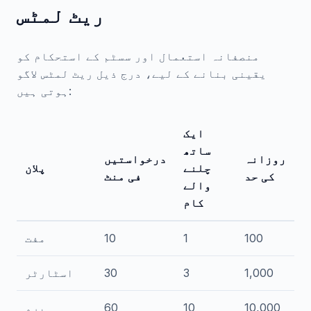
ریٹ لمٹس
منصفانہ استعمال اور سسٹم کے استحکام کو
یقینی بنانے کے لیے، درج ذیل ریٹ لمٹس لاگو
ہوتی ہیں:
ایک
ساتھ
روزانہ
درخواستیں
چلنے
پلان
کی حد
فی منٹ
والے
کام
100
1
10
مفت
1,000
3
30
اسٹارٹر
10,000
10
60
پرو