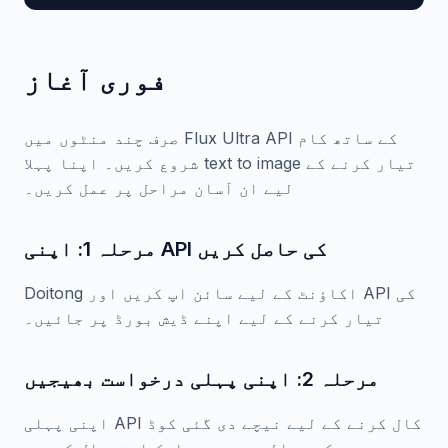
فوری آغاز
صرف چند منٹوں میں Flux Ultra API کے ساتھ کام
شروع کریں۔ اپنا پہلا text to image تیار کرنے کے
لیے ان آسان مراحل پر عمل کریں۔
مرحلہ 1: اپنی API کی حاصل کریں
Doitong اکاؤنٹ کے لیے سائن اپ کریں اور API کی
تیار کرنے کے لیے اپنے ڈیش بورڈ پر جائیں۔
مرحلہ 2: اپنی پہلی درخواست بھیجیں
اپنی پہلی API کال کرنے کے لیے نیچے دی گئی کوڈ