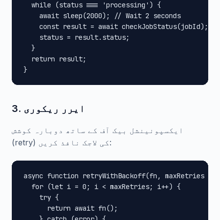
  while (status === 'processing') {

    await sleep(2000); // Wait 2 seconds

    const result = await checkJobStatus(jobId);

    status = result.status;

  }

  return result;

}
3. ایرر ریکوری
ایکسپونینشل بیک آف کے ساتھ دوبارہ کوشش
(retry) کی لاجک نافذ کریں:
async function retryWithBackoff(fn, maxRetries = 3
  for (let i = 0; i < maxRetries; i++) {

    try {

      return await fn();

    } catch (error) {
