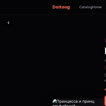
Doitong
Catalog
Home