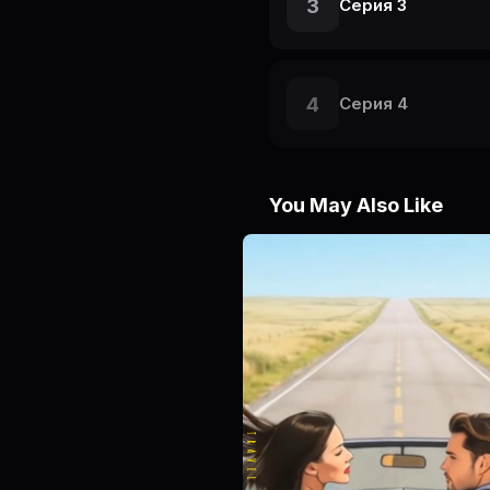
3
Серия 3
4
Серия 4
You May Also Like