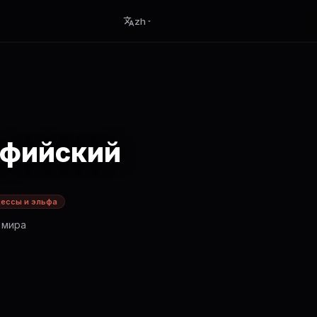
zh
ьфийский
ессы и эльфа
 мира