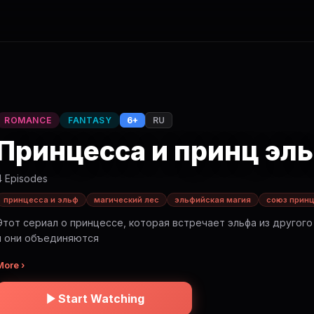
ROMANCE
FANTASY
6+
RU
Принцесса и принц эл
4 Episodes
принцесса и эльф
магический лес
эльфийская магия
союз принц
Этот сериал о принцессе, которая встречает эльфа из другого
и они объединяются
More ›
Start Watching