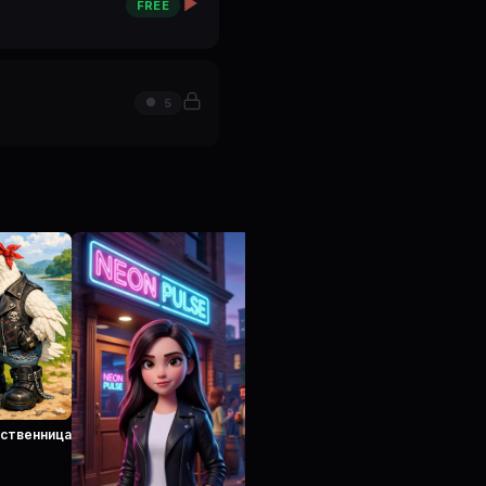
FREE
5
Разлом
ственница