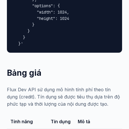
        "options": {

          "width": 1024,

          "height": 1024

        }

      }

    }

  }'
Bảng giá
Flux Dev API sử dụng mô hình tính phí theo tín
dụng (credit). Tín dụng sẽ được tiêu thụ dựa trên độ
phức tạp và thời lượng của nội dung được tạo.
Tính năng
Tín dụng
Mô tả