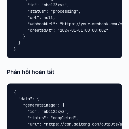
      "id": "abc123xyz",

      "status": "processing",

      "url": null,

      "webhookUrl": "https://your-webhook.com/call
      "createdAt": "2024-01-01T00:00:00Z"

    }

  }

}
Phản hồi hoàn tất
{

  "data": {

    "generateimage": {

      "id": "abc123xyz",

      "status": "completed",

      "url": "https://cdn.doitong.com/outputs/abc1