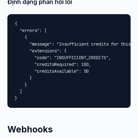
Định dạng phản hồi lỗi
{

  "errors": [

    {

      "message": "Insufficient credits for this op
      "extensions": {

        "code": "INSUFFICIENT_CREDITS",

        "creditsRequired": 100,

        "creditsAvailable": 50

      }

    }

  ]

}
Webhooks