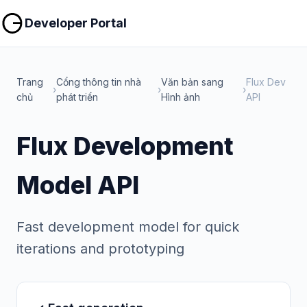
Sao chép
Sao chép
Developer Portal
Trang
Cổng thông tin nhà
Văn bản sang
Flux Dev
›
›
›
chủ
phát triển
Hình ảnh
API
Flux Development
Model API
Fast development model for quick
iterations and prototyping