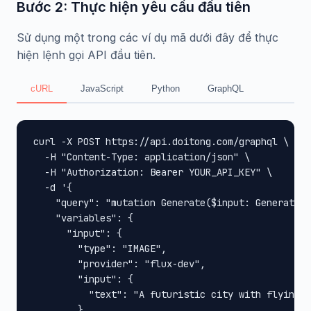
Bước 2: Thực hiện yêu cầu đầu tiên
Sử dụng một trong các ví dụ mã dưới đây để thực
hiện lệnh gọi API đầu tiên.
cURL
JavaScript
Python
GraphQL
curl -X POST https://api.doitong.com/graphql \

  -H "Content-Type: application/json" \

  -H "Authorization: Bearer YOUR_API_KEY" \

  -d '{

    "query": "mutation Generate($input: GenerateIn
    "variables": {

      "input": {

        "type": "IMAGE",

        "provider": "flux-dev",

        "input": {

          "text": "A futuristic city with flying c
        },
