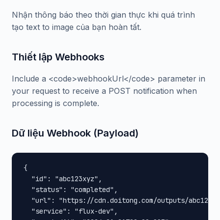
Nhận thông báo theo thời gian thực khi quá trình
tạo text to image của bạn hoàn tất.
Thiết lập Webhooks
Include a <code>webhookUrl</code> parameter in
your request to receive a POST notification when
processing is complete.
Dữ liệu Webhook (Payload)
{

  "id": "abc123xyz",

  "status": "completed",

  "url": "https://cdn.doitong.com/outputs/abc123xy
  "service": "flux-dev",
