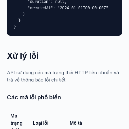
      "duration": null,

      "createdAt": "2024-01-01T00:00:00Z"

    }

  }

}
Xử lý lỗi
API sử dụng các mã trạng thái HTTP tiêu chuẩn và
trả về thông báo lỗi chi tiết.
Các mã lỗi phổ biến
Mã
trạng
Loại lỗi
Mô tả