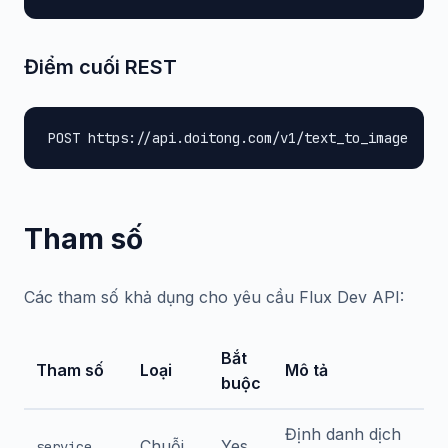
Điểm cuối REST
POST https://api.doitong.com/v1/text_to_image
Tham số
Các tham số khả dụng cho yêu cầu Flux Dev API:
Bắt
Tham số
Loại
Mô tả
buộc
Định danh dịch
Chuỗi
Yes
service