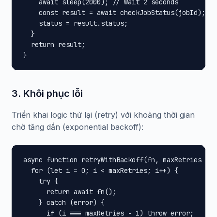
    await sleep(2000); // Wait 2 seconds

    const result = await checkJobStatus(jobId);

    status = result.status;

  }

  return result;

}
3. Khôi phục lỗi
Triển khai logic thử lại (retry) với khoảng thời gian
chờ tăng dần (exponential backoff):
async function retryWithBackoff(fn, maxRetries = 3
  for (let i = 0; i < maxRetries; i++) {

    try {

      return await fn();

    } catch (error) {

      if (i === maxRetries - 1) throw error;
