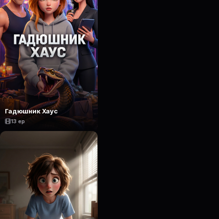
Гадюшник Хаус
13 ep