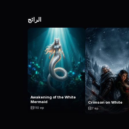
الرائج
Awakening of the White
Mermaid
Crimson on White
110 ep
7 ep