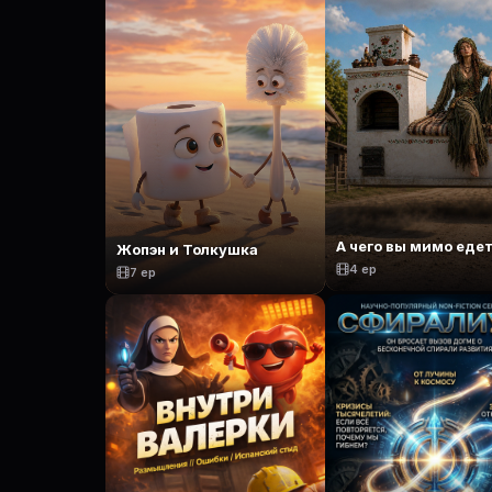
А чего вы мимо еде
Жопэн и Толкушка
4 ep
7 ep