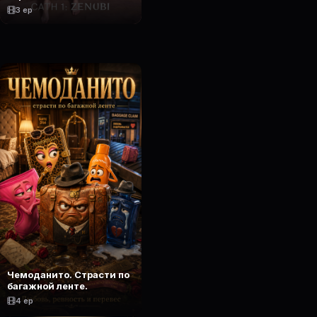
3 ep
Чемоданито. Страсти по
багажной ленте.
4 ep