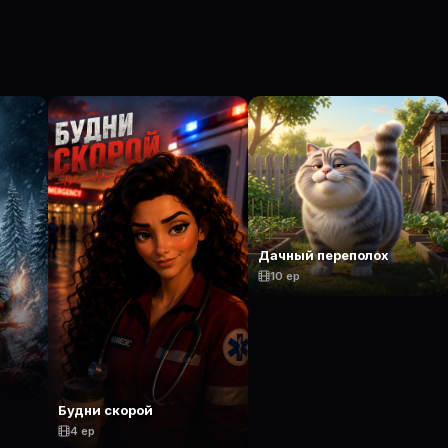
Дачный переполох
10 ep
Будни скорой
4 ep