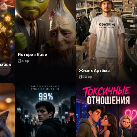
История Киви
4 ep
амино
Жизнь Артёма
26 ep