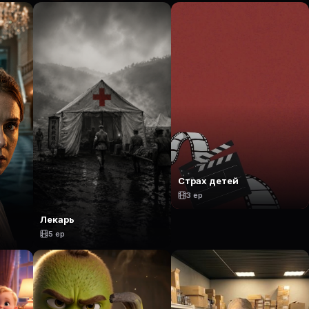
Страх детей
3 ep
Лекарь
5 ep