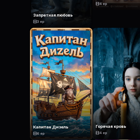
4 ep
Запретная любовь
3 ep
Горячая кровь
Капитан Дизель
4 ep
6 ep