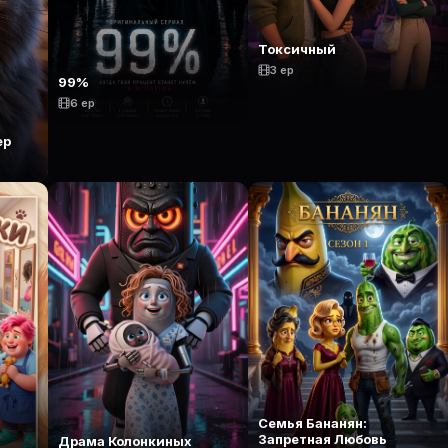
Токсичный
3 ep
99%
6 ep
ер
Семья Бананян:
Запретная Любовь
Драма Колонкиных