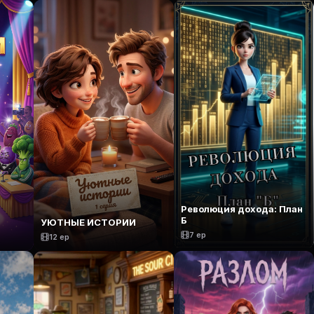
Революция дохода: План
Б
УЮТНЫЕ ИСТОРИИ
7 ep
12 ep