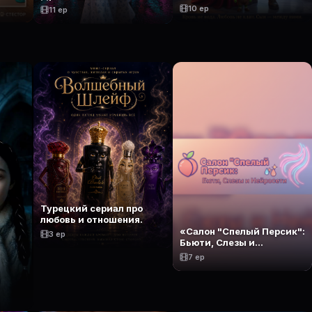
10 ep
11 ep
Турецкий сериал про
любовь и отношения.
«Салон "Спелый Персик":
3 ep
Бьюти, Слезы и
Нейросети»
7 ep