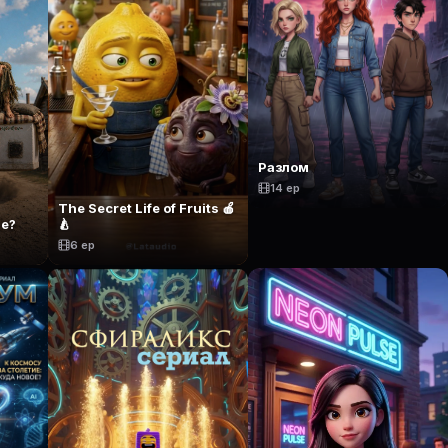
Разлом
14 ep
The Secret Life of Fruits 🍎
те?
🍐
6 ep