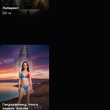
Лаберинт
6 ep
Гендерфлюид. Книга
первая: Зеноби