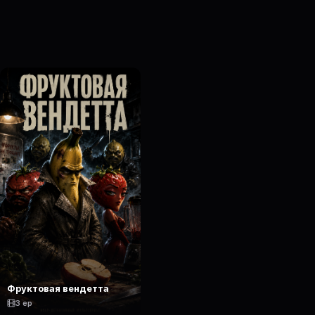
Фруктовая вендетта
3 ep