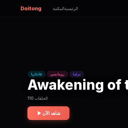
Doitong
الرئيسية
المكتبة
دراما
رومانسي
فانتازيا
Awakening of 
110 الحلقات
شاهد الآن