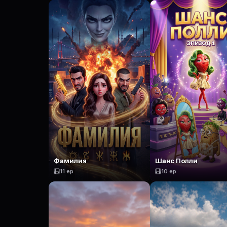
Фамилия
Шанс Полли
11 ep
10 ep