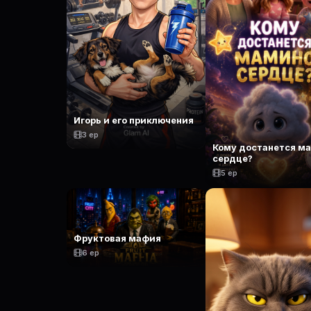
Игорь и его приключения
3 ep
Кому достанется м
сердце?
5 ep
Фруктовая мафия
6 ep