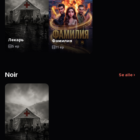
Лекарь
Фамилия
5 ep
11 ep
Noir
Se alle ›