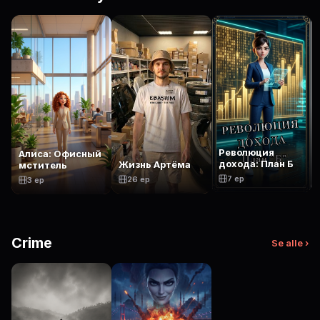
Революция
Алиса: Офисный
дохода: План Б
Жизнь Артёма
мститель
7 ep
26 ep
3 ep
Crime
Se alle ›