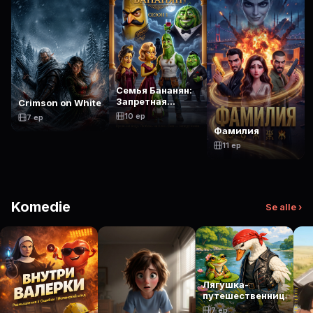
Семья Бананян:
Запретная
Crimson on White
Любовь
10 ep
7 ep
Фамилия
11 ep
Komedie
Se alle ›
Лягушка-
путешественница
7 ep