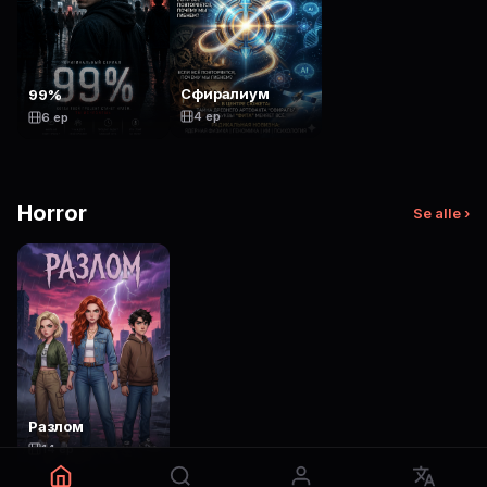
Сфиралиум
99%
4 ep
6 ep
Horror
Se alle ›
Разлом
14 ep