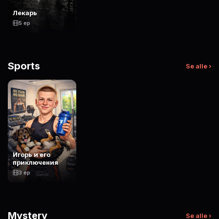
Лекарь
5 ep
Sports
Se alle ›
Игорь и его
приключения
3 ep
Mystery
Se alle ›