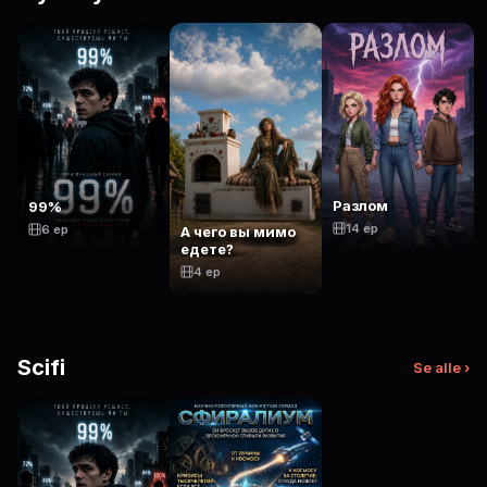
Разлом
99%
14 ep
6 ep
А чего вы мимо
едете?
4 ep
Scifi
Se alle ›