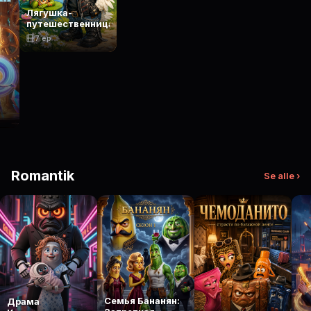
Лягушка-
путешественница
7 ep
Romantik
Se alle ›
Семья Бананян:
Драма