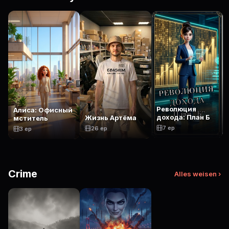
Революция
Алиса: Офисный
дохода: План Б
Жизнь Артёма
мститель
7 ep
26 ep
3 ep
Crime
Alles weisen ›