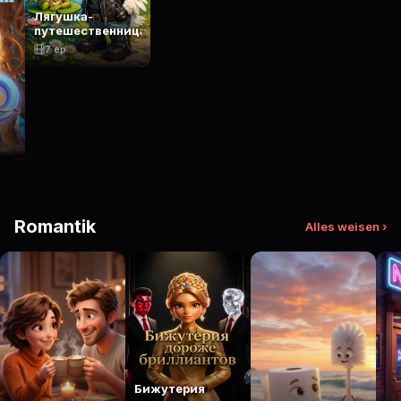
Лягушка-
путешественница
7 ep
Romantik
Alles weisen ›
Бижутерия