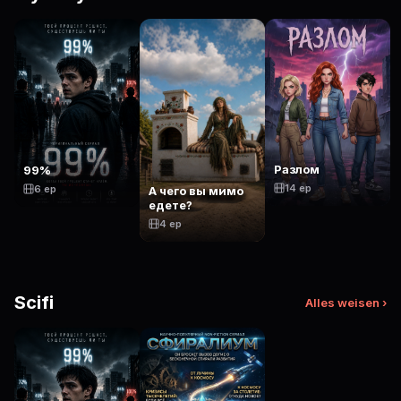
Разлом
99%
14 ep
6 ep
А чего вы мимо
едете?
4 ep
Scifi
Alles weisen ›