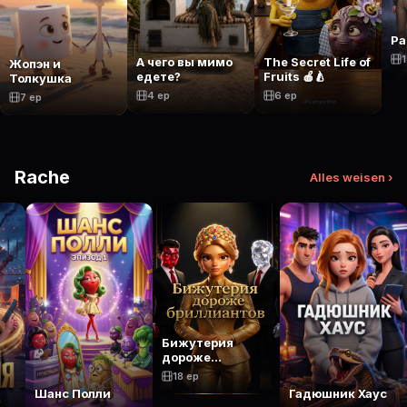
Ра
1
А чего вы мимо
The Secret Life of
Жопэн и
едете?
Fruits 🍎🍐
Толкушка
4 ep
6 ep
7 ep
Rache
Alles weisen ›
Бижутерия
дороже
бриллиантов
18 ep
Шанс Полли
Гадюшник Хаус