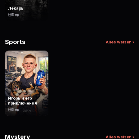
Лекарь
5 ep
Sports
Alles weisen ›
Игорь и его
приключения
3 ep
Mystery
Alles weisen ›