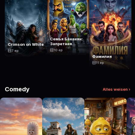
Семья Бананян:
Запретная
Crimson on White
Любовь
10 ep
7 ep
Фамилия
11 ep
Comedy
Alles weisen ›