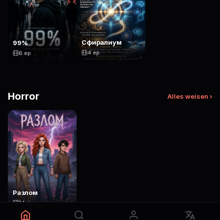
Сфиралиум
99%
4 ep
6 ep
Horror
Alles weisen ›
Разлом
14 ep