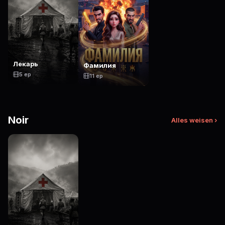
Лекарь
Фамилия
5 ep
11 ep
Noir
Alles weisen ›