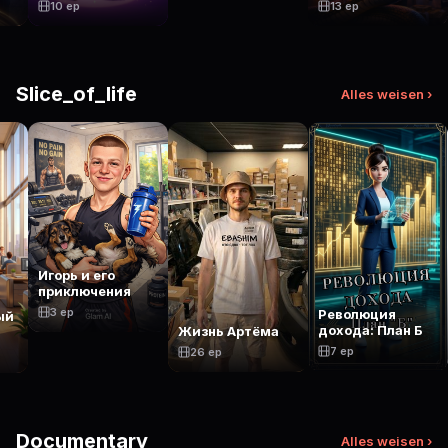
10 ep
13 ep
Slice_of_life
Alles weisen ›
Игорь и его
приключения
3 ep
Революция
ый
дохода: План Б
Жизнь Артёма
7 ep
26 ep
Documentary
Alles weisen ›