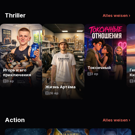
Thriller
Alles weisen ›
Токсичный
Игорь и его
Ге
3 ep
приключения
Кн
Зе
3 ep
3
Жизнь Артёма
26 ep
Action
Alles weisen ›