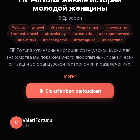
молодой женщины
6 Episoden
#shorts
#travel
#travelvlog
#wanderlust
#travelseries
#romantictravel
#travelstory
#cinematic
#exploretheworld
#traveltips
#hiddengems
#travelguide
#elefortuna
ElE Fortuna кулинарные истории французской кухни для
знакомства мы покажем много любопытных, практически
ситуаций во французской гастрономии и развлечениях.
Будет интересно! ElE Fortuna — романтическое
More ›
путешествие по самым красивым и иногда опасным
местам мира. Это не просто красивые виды. Это истории,
Elo ufänken ze kucken
эмоции и правда о путешествиях: — где безопасно, а где
нет — сколько это стоит на самом деле — какую еду
стоит попробовать (и какую лучше избегать) — и какие
моменты остаются в сердце навсегда Короткие cinematic
истории в формате Shorts. Погрузись в атмосферу и
ValeriFortuna
V
vun
путешествуй вместе с ElE 🌍✨