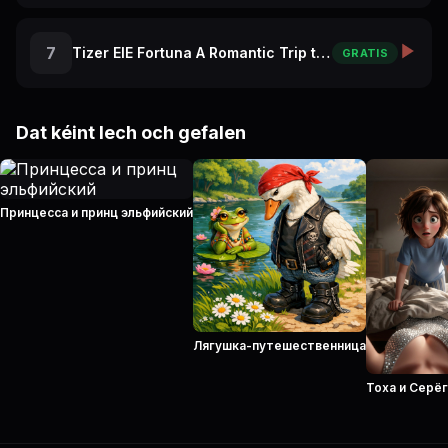
7
Tizer ElE Fortuna A Romantic Trip to Paris
GRATIS
Dat kéint Iech och gefalen
Принцесса и принц эльфийский
Лягушка-путешественница
Тоха и Серё