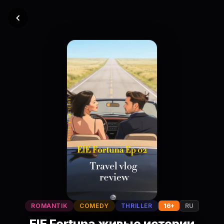
ROMANTIK
COMEDY
THRILLER
16+
RU
ElE Fortuna живые истории