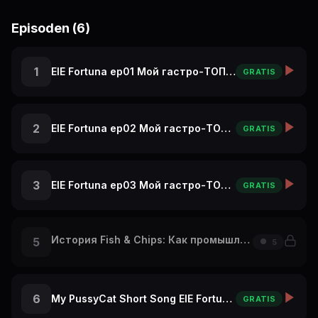
Episoden (6)
1
ElE Fortuna ep01 Мой гастро-ТОП в Париже: с чего начать
GRATIS
2
ElE Fortuna ep02 Мой гастро-ТОП в Париже: А Ты бы это съел?
GRATIS
3
ElE Fortuna ep03 Мой гастро-ТОП в Париже: крутой ресторан на Эльфелевой Башне
GRATIS
История Fish & Chips: Как промышленная революция накормила Британию! 🐟
5
5
6
My PussyCat Short Song ElE Fortuna Travel Vlog Re
GRATIS