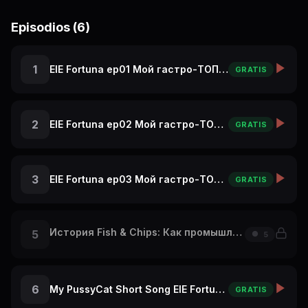
Episodios (6)
1
ElE Fortuna ep01 Мой гастро-ТОП в Париже: с чего начать
GRATIS
2
ElE Fortuna ep02 Мой гастро-ТОП в Париже: А Ты бы это съел?
GRATIS
3
ElE Fortuna ep03 Мой гастро-ТОП в Париже: крутой ресторан на Эльфелевой Башне
GRATIS
История Fish & Chips: Как промышленная революция накормила Британию! 🐟
5
5
6
My PussyCat Short Song ElE Fortuna Travel Vlog Re
GRATIS