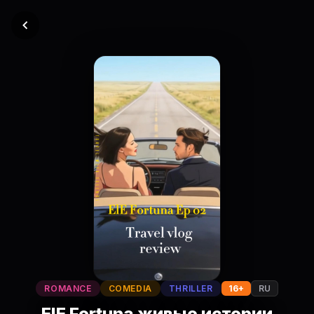
ROMANCE
COMEDIA
THRILLER
16+
RU
ElE Fortuna живые истории