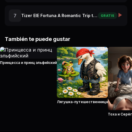
7
Tizer ElE Fortuna A Romantic Trip to Paris
GRATIS
También te puede gustar
Принцесса и принц эльфийский
Лягушка-путешественница
Тоха и Серё