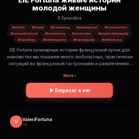
молодой женщины
6 Episodios
#shorts
#travel
#travelvlog
#wanderlust
#travelseries
#romantictravel
#travelstory
#cinematic
#exploretheworld
#traveltips
#hiddengems
#travelguide
#elefortuna
ElE Fortuna кулинарные истории французской кухни для
знакомства мы покажем много любопытных, практически
ситуаций во французской гастрономии и развлечениях.
Будет интересно! ElE Fortuna — романтическое
More ›
путешествие по самым красивым и иногда опасным
местам мира. Это не просто красивые виды. Это истории,
Empezar a ver
эмоции и правда о путешествиях: — где безопасно, а где
нет — сколько это стоит на самом деле — какую еду
стоит попробовать (и какую лучше избегать) — и какие
моменты остаются в сердце навсегда Короткие cinematic
истории в формате Shorts. Погрузись в атмосферу и
ValeriFortuna
V
de
путешествуй вместе с ElE 🌍✨