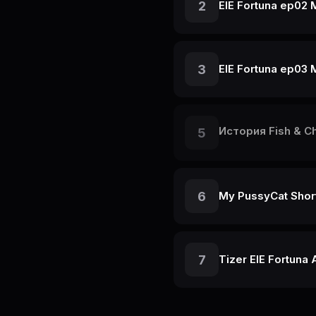
2
ElE Fortuna ep02
3
ElE Fortuna ep03
История Fish & 
5
6
My PussyCat Short
7
Tizer ElE Fortuna 