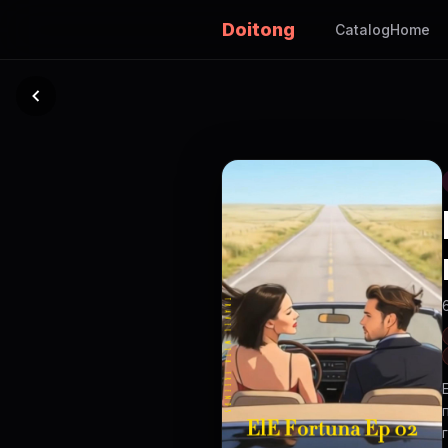
Doitong
Catalog
Home
г