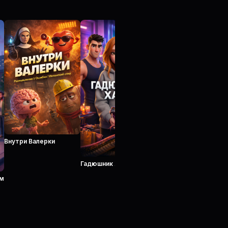
Внутри Валерки
Гадюшник Хаус
ем