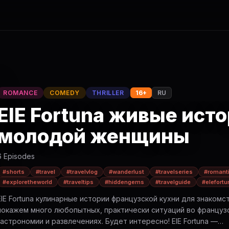
ROMANCE
COMEDY
THRILLER
16+
RU
ElE Fortuna живые ист
молодой женщины
6 Episodes
#shorts
#travel
#travelvlog
#wanderlust
#travelseries
#romanti
#exploretheworld
#traveltips
#hiddengems
#travelguide
#elefortu
ElE Fortuna кулинарные истории французской кухни для знакомс
покажем много любопытных, практически ситуаций во француз
астрономии и развлечениях. Будет интересно! ElE Fortuna —