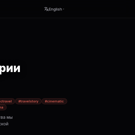
English
ории
ctravel
#travelstory
#cinematic
na
тва мы
ской