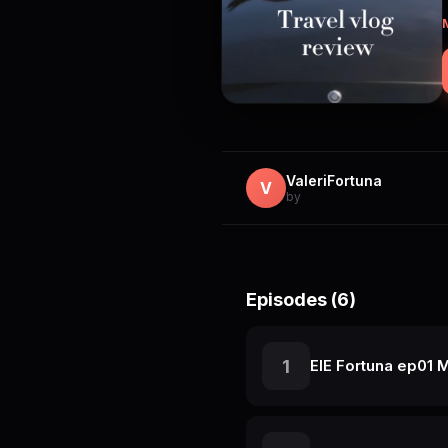
мес
ValeriFortuna
V
by
Episodes (6)
1
ElE Fortuna ep01