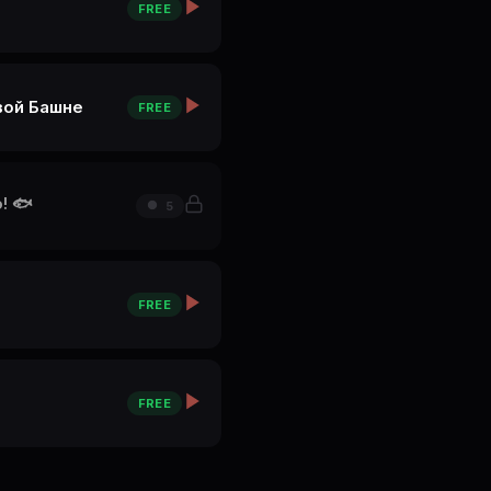
FREE
вой Башне
FREE
! 🐟
5
FREE
FREE