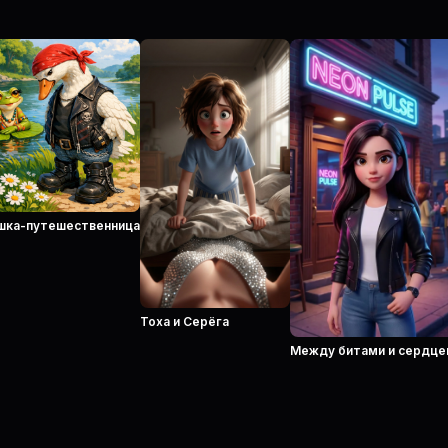
шка-путешественница
Тоха и Серёга
Между битами и сердц