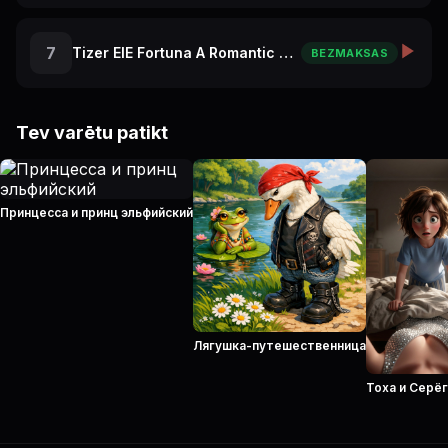
7
Tizer ElE Fortuna A Romantic Trip to Paris
BEZMAKSAS
Tev varētu patikt
Принцесса и принц эльфийский
Лягушка-путешественница
Тоха и Серё