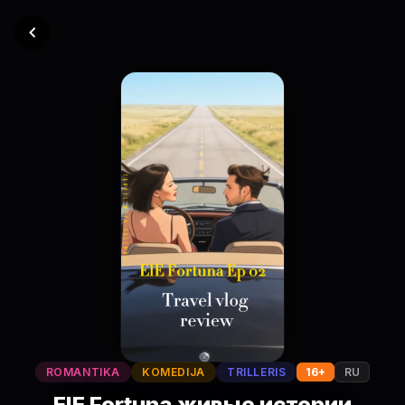
ROMANTIKA
KOMEDIJA
TRILLERIS
16+
RU
ElE Fortuna живые истории