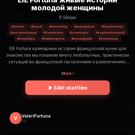
молодой женщины
6 Sērijas
#shorts
#travel
#travelvlog
#wanderlust
#travelseries
#romantictravel
#travelstory
#cinematic
#exploretheworld
#traveltips
#hiddengems
#travelguide
#elefortuna
ElE Fortuna кулинарные истории французской кухни для
знакомства мы покажем много любопытных, практически
ситуаций во французской гастрономии и развлечениях.
Будет интересно! ElE Fortuna — романтическое
More ›
путешествие по самым красивым и иногда опасным
местам мира. Это не просто красивые виды. Это истории,
Sākt skatīties
эмоции и правда о путешествиях: — где безопасно, а где
нет — сколько это стоит на самом деле — какую еду
стоит попробовать (и какую лучше избегать) — и какие
моменты остаются в сердце навсегда Короткие cinematic
истории в формате Shorts. Погрузись в атмосферу и
ValeriFortuna
V
no
путешествуй вместе с ElE 🌍✨