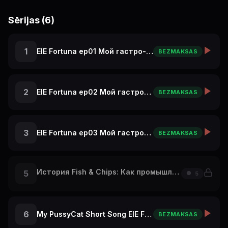
Sērijas (6)
1
ElE Fortuna ep01 Мой гастро-ТОП в Париже: с чего начать
BEZMAKSAS
2
ElE Fortuna ep02 Мой гастро-ТОП в Париже: А Ты бы это съел?
BEZMAKSAS
3
ElE Fortuna ep03 Мой гастро-ТОП в Париже: крутой ресторан на Эльфелевой Башне
BEZMAKSAS
История Fish & Chips: Как промышленная революция накормила Британию! 🐟
5
5
6
My PussyCat Short Song ElE Fortuna Travel Vlog Re
BEZMAKSAS