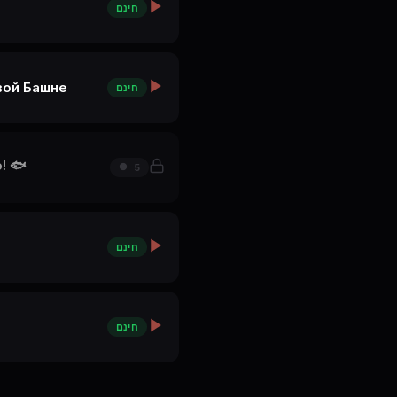
חינם
вой Башне
חינם
! 🐟
5
חינם
חינם