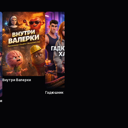
Внутри Валерки
Гадюшник Хаус
ем