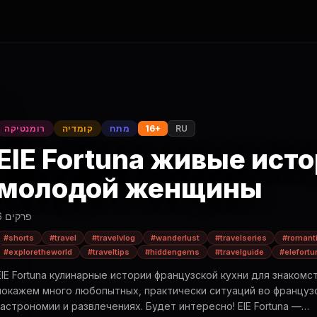
RU
16+
מתח
קומדיה
רומנטיקה
ElE Fortuna живые ист
молодой женщины
6 פרקים
#shorts
#travel
#travelvlog
#wanderlust
#travelseries
#romanti
#exploretheworld
#traveltips
#hiddengems
#travelguide
#elefortu
ElE Fortuna кулинарные истории французской кухни для знакомс
покажем много любопытных, практически ситуаций во француз
астрономии и развлечениях. Будет интересно! ElE Fortuna —