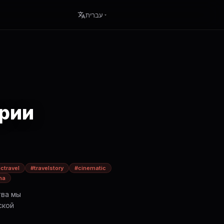
עברית
ории
ctravel
#travelstory
#cinematic
na
тва мы
ской