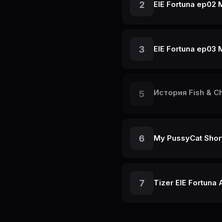
2
ElE Fortuna ep02
3
ElE Fortuna ep03
История Fish & 
5
6
My PussyCat Short
7
Tizer ElE Fortuna 