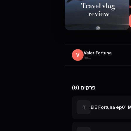
мес
ValeriFortuna
V
מאת
פרקים (6)
1
ElE Fortuna ep01