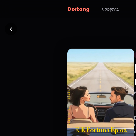
Doitong
בית
קטלוג
г