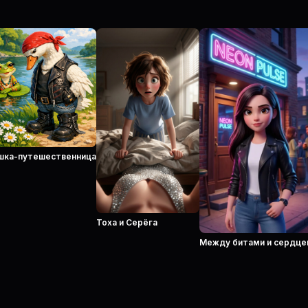
шка-путешественница
Тоха и Серёга
Между битами и сердц