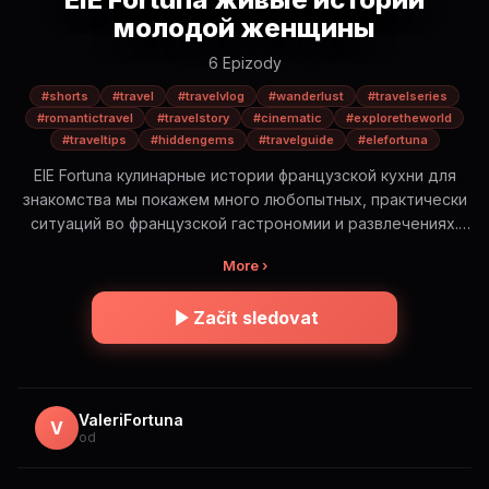
молодой женщины
6 Epizody
#shorts
#travel
#travelvlog
#wanderlust
#travelseries
#romantictravel
#travelstory
#cinematic
#exploretheworld
#traveltips
#hiddengems
#travelguide
#elefortuna
ElE Fortuna кулинарные истории французской кухни для
знакомства мы покажем много любопытных, практически
ситуаций во французской гастрономии и развлечениях.
Будет интересно! ElE Fortuna — романтическое
More ›
путешествие по самым красивым и иногда опасным
местам мира. Это не просто красивые виды. Это истории,
Začít sledovat
эмоции и правда о путешествиях: — где безопасно, а где
нет — сколько это стоит на самом деле — какую еду
стоит попробовать (и какую лучше избегать) — и какие
моменты остаются в сердце навсегда Короткие cinematic
истории в формате Shorts. Погрузись в атмосферу и
ValeriFortuna
V
od
путешествуй вместе с ElE 🌍✨