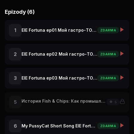
Epizody (6)
1
ElE Fortuna ep01 Мой гастро-ТОП в Париже: с чего начать
ZDARMA
2
ElE Fortuna ep02 Мой гастро-ТОП в Париже: А Ты бы это съел?
ZDARMA
3
ElE Fortuna ep03 Мой гастро-ТОП в Париже: крутой ресторан на Эльфелевой Башне
ZDARMA
История Fish & Chips: Как промышленная революция накормила Британию! 🐟
5
5
6
My PussyCat Short Song ElE Fortuna Travel Vlog Re
ZDARMA