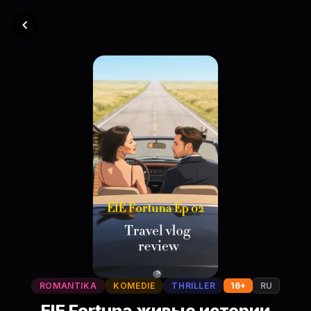
ROMANTIKA
KOMEDIE
THRILLER
16+
RU
ElE Fortuna живые истории