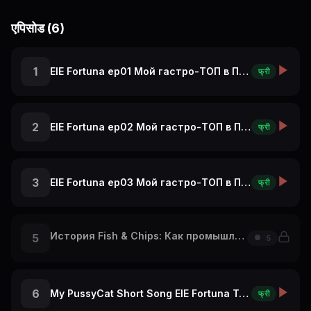
एपिसोड (6)
1
ElE Fortuna ep01 Мой гастро-ТОП в Париже: с чего начать
फ्री
2
ElE Fortuna ep02 Мой гастро-ТОП в Париже: А Ты бы это съел?
फ्री
3
ElE Fortuna ep03 Мой гастро-ТОП в Париже: крутой ресторан на Эльфелевой Башне
फ्री
История Fish & Chips: Как промышленная революция накормила Британию! 🐟
5
5
6
My PussyCat Short Song ElE Fortuna Travel Vlog Re
फ्री