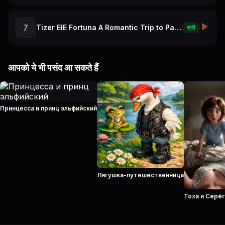
7
Tizer ElE Fortuna A Romantic Trip to Paris
फ्री
आपको ये भी पसंद आ सकते हैं
Принцесса и принц эльфийский
Лягушка-путешественница
Тоха и Серё