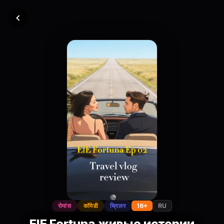
रोमांस
कॉमेडी
थ्रिलर
16+
RU
ElE Fortuna живые истории