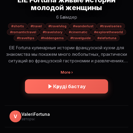
молодой женщины
6 Бөлімдер
#shorts
#travel
#travelvlog
#wanderlust
#travelseries
#romantictravel
#travelstory
#cinematic
#exploretheworld
#traveltips
#hiddengems
#travelguide
#elefortuna
ElE Fortuna кулинарные истории французской кухни для
знакомства мы покажем много любопытных, практически
ситуаций во французской гастрономии и развлечениях.
Будет интересно! ElE Fortuna — романтическое
More ›
путешествие по самым красивым и иногда опасным
местам мира. Это не просто красивые виды. Это истории,
Көруді бастау
эмоции и правда о путешествиях: — где безопасно, а где
нет — сколько это стоит на самом деле — какую еду
стоит попробовать (и какую лучше избегать) — и какие
моменты остаются в сердце навсегда Короткие cinematic
истории в формате Shorts. Погрузись в атмосферу и
ValeriFortuna
V
авторы:
путешествуй вместе с ElE 🌍✨