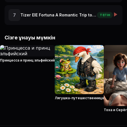
7
Tizer ElE Fortuna A Romantic Trip to Paris
ТЕГІН
Сізге ұнауы мүмкін
Принцесса и принц эльфийский
Лягушка-путешественница
Тоха и Серё