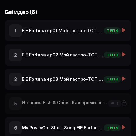
Бөлімдер (6)
1
ElE Fortuna ep01 Мой гастро-ТОП в Париже: с чего начать
ТЕГІН
2
ElE Fortuna ep02 Мой гастро-ТОП в Париже: А Ты бы это съел?
ТЕГІН
3
ElE Fortuna ep03 Мой гастро-ТОП в Париже: крутой ресторан на Эльфелевой Башне
ТЕГІН
История Fish & Chips: Как промышленная революция накормила Британию! 🐟
5
5
6
My PussyCat Short Song ElE Fortuna Travel Vlog Re
ТЕГІН