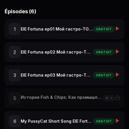
Épisodes (6)
1
ElE Fortuna ep01 Мой гастро-ТОП в Париже: с чего начать
GRATUIT
2
ElE Fortuna ep02 Мой гастро-ТОП в Париже: А Ты бы это съел?
GRATUIT
3
ElE Fortuna ep03 Мой гастро-ТОП в Париже: крутой ресторан на Эльфелевой Башне
GRATUIT
История Fish & Chips: Как промышленная революция накормила Британию! 🐟
5
5
6
My PussyCat Short Song ElE Fortuna Travel Vlog Re
GRATUIT