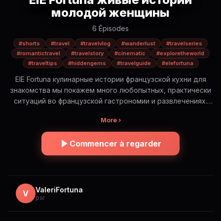
молодой женщины
6 Épisodes
#shorts
#travel
#travelvlog
#wanderlust
#travelseries
#romantictravel
#travelstory
#cinematic
#exploretheworld
#traveltips
#hiddengems
#travelguide
#elefortuna
ElE Fortuna кулинарные истории французской кухни для
знакомства мы покажем много любопытных, практически
ситуаций во французской гастрономии и развлечениях.
Будет интересно! ElE Fortuna — романтическое
More ›
путешествие по самым красивым и иногда опасным
местам мира. Это не просто красивые виды. Это истории,
Commencer à regarder
эмоции и правда о путешествиях: — где безопасно, а где
нет — сколько это стоит на самом деле — какую еду
стоит попробовать (и какую лучше избегать) — и какие
моменты остаются в сердце навсегда Короткие cinematic
истории в формате Shorts. Погрузись в атмосферу и
ValeriFortuna
V
par
путешествуй вместе с ElE 🌍✨