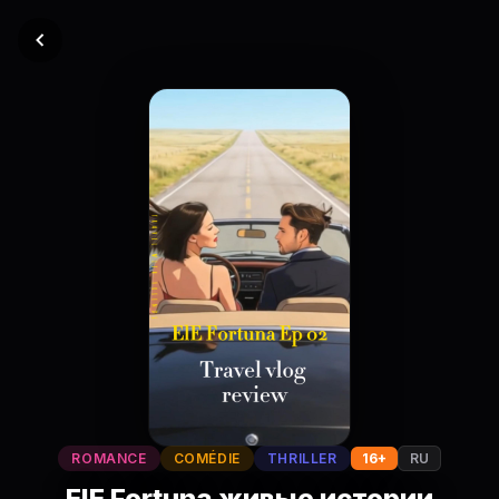
ROMANCE
COMÉDIE
THRILLER
16+
RU
ElE Fortuna живые истории