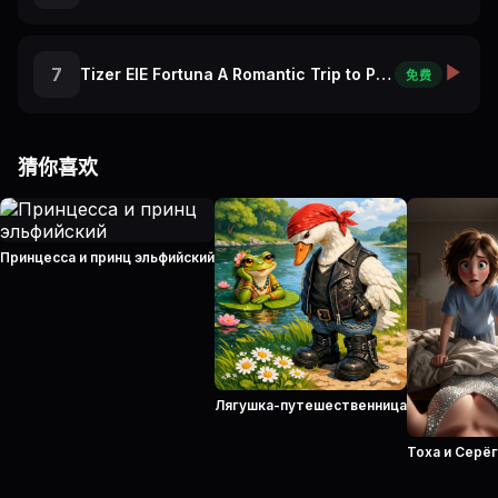
7
Tizer ElE Fortuna A Romantic Trip to Paris
免费
猜你喜欢
Принцесса и принц эльфийский
Лягушка-путешественница
Тоха и Серё