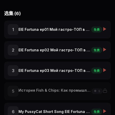
选集 (6)
1
ElE Fortuna ep01 Мой гастро-ТОП в Париже: с чего начать
免费
2
ElE Fortuna ep02 Мой гастро-ТОП в Париже: А Ты бы это съел?
免费
3
ElE Fortuna ep03 Мой гастро-ТОП в Париже: крутой ресторан на Эльфелевой Башне
免费
История Fish & Chips: Как промышленная революция накормила Британию! 🐟
5
5
6
My PussyCat Short Song ElE Fortuna Travel Vlog Re
免费