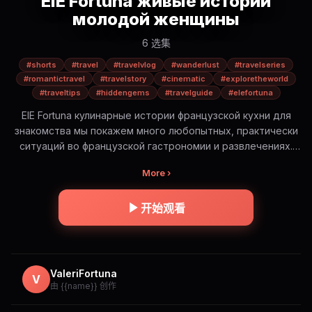
ElE Fortuna живые истории
молодой женщины
6 选集
#shorts
#travel
#travelvlog
#wanderlust
#travelseries
#romantictravel
#travelstory
#cinematic
#exploretheworld
#traveltips
#hiddengems
#travelguide
#elefortuna
ElE Fortuna кулинарные истории французской кухни для
знакомства мы покажем много любопытных, практически
ситуаций во французской гастрономии и развлечениях.
Будет интересно! ElE Fortuna — романтическое
More ›
путешествие по самым красивым и иногда опасным
местам мира. Это не просто красивые виды. Это истории,
эмоции и правда о путешествиях: — где безопасно, а где
开始观看
нет — сколько это стоит на самом деле — какую еду
стоит попробовать (и какую лучше избегать) — и какие
моменты остаются в сердце навсегда Короткие cinematic
истории в формате Shorts. Погрузись в атмосферу и
ValeriFortuna
V
путешествуй вместе с ElE 🌍✨
由 {{name}} 创作