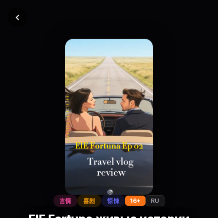
16+
RU
言情
喜剧
惊悚