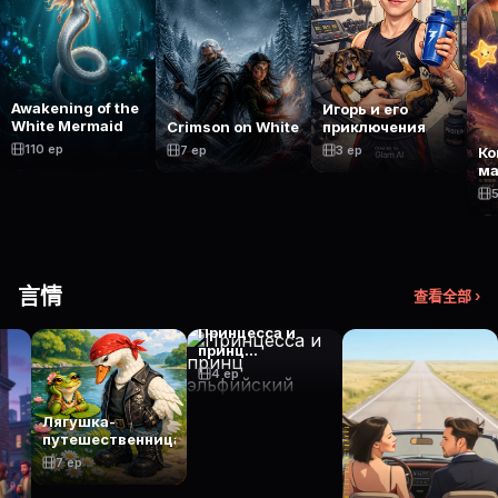
Awakening of the
Игорь и его
White Mermaid
Crimson on White
приключения
110 ep
7 ep
3 ep
Ко
ма
5
言情
查看全部 ›
Принцесса и
принц
эльфийский
4 ep
Лягушка-
путешественница
7 ep