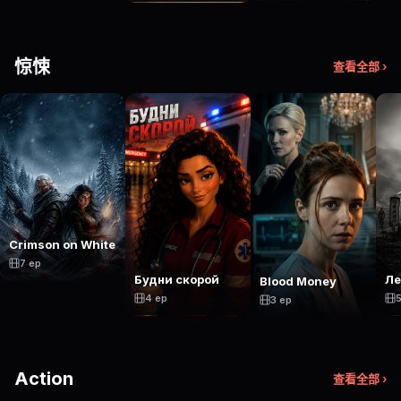
惊悚
查看全部 ›
Crimson on White
7 ep
Будни скорой
Ле
Blood Money
4 ep
5
3 ep
Action
查看全部 ›