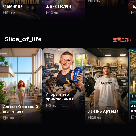
18 ep
Фамилия
Шанс Полли
Га
11 ep
10 ep
1
Slice_of_life
查看全部 ›
Игорь и его
приключения
3 ep
Ре
Алиса: Офисный
до
Жизнь Артёма
мститель
7
26 ep
3 ep