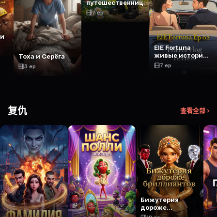
путешественница
7 ep
ки
ElE Fortuna
живые истории
Тоха и Серёга
молодой
7 ep
3 ep
женщины
复仇
查看全部 ›
Бижутерия
дороже
бриллиантов