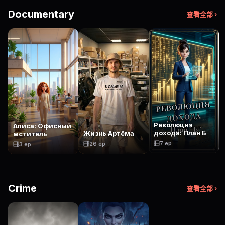
Documentary
查看全部 ›
Революция
Алиса: Офисный
дохода: План Б
Жизнь Артёма
мститель
7 ep
26 ep
3 ep
Crime
查看全部 ›