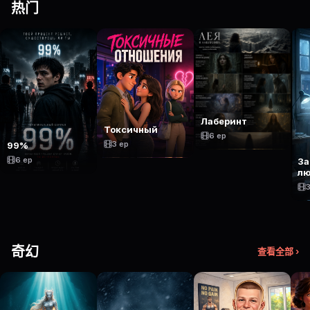
热门
Лаберинт
Токсичный
6 ep
3 ep
99%
6 ep
За
лю
3
奇幻
查看全部 ›