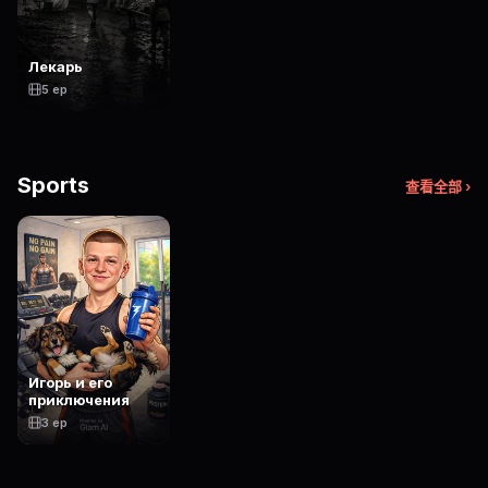
Лекарь
5 ep
Sports
查看全部 ›
Игорь и его
приключения
3 ep