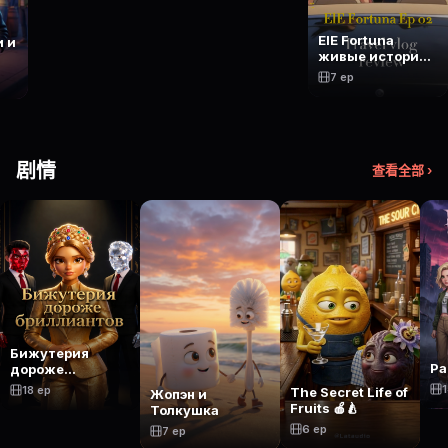
ElE Fortuna
 и
живые истории
молодой
7 ep
женщины
剧情
查看全部 ›
Бижутерия
Ра
дороже
бриллиантов
1
18 ep
The Secret Life of
Жопэн и
Fruits 🍎🍐
Толкушка
6 ep
7 ep