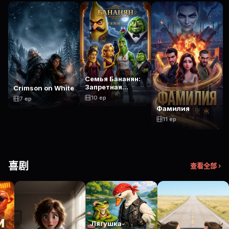
Семья Бананян:
Запретная
Crimson on White
Любовь
10 ep
7 ep
Фамилия
11 ep
喜剧
查看全部 ›
Лягушка-