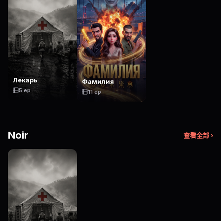
Лекарь
Фамилия
5 ep
11 ep
Noir
查看全部 ›