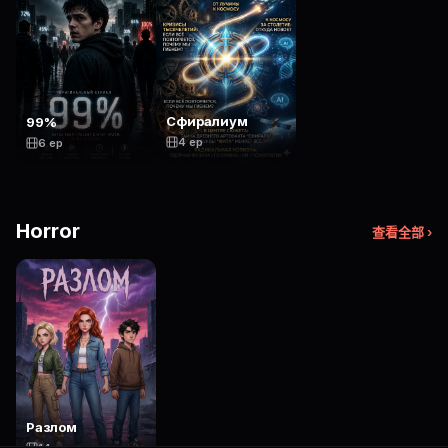
Сфиралиум
99%
4 ep
6 ep
Horror
查看全部 ›
Разлом
14 ep