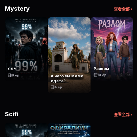
Mystery
查看全部 ›
Разлом
99%
14 ep
6 ep
А чего вы мимо
едете?
4 ep
Scifi
查看全部 ›