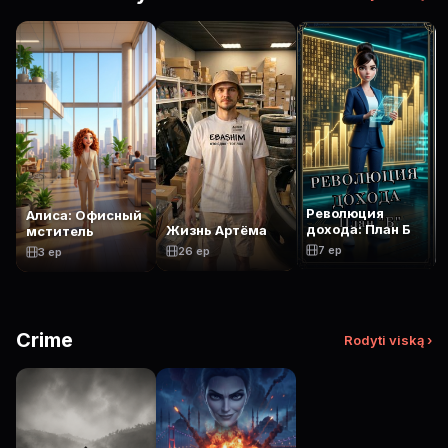
Революция
Алиса: Офисный
дохода: План Б
Жизнь Артёма
мститель
7 ep
26 ep
3 ep
Crime
Rodyti viską ›