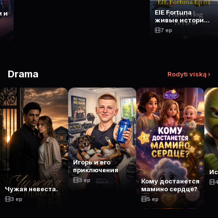
ElE Fortuna
 и
живые истории
молодой
7 ep
женщины
Drama
Rodyti viską ›
Игорь и его
приключения
Ис
3 ep
Кому достанется
Чужая невеста.
мамино сердце?
3 ep
5 ep