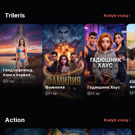
Trileris
Rodyti viską ›
Гендерфлюид.
Книга первая:
Зеноби
3 ep
El
жи
Фамилия
Гадюшник Хаус
мо
7
11 ep
13 ep
ж
Action
Rodyti viską ›