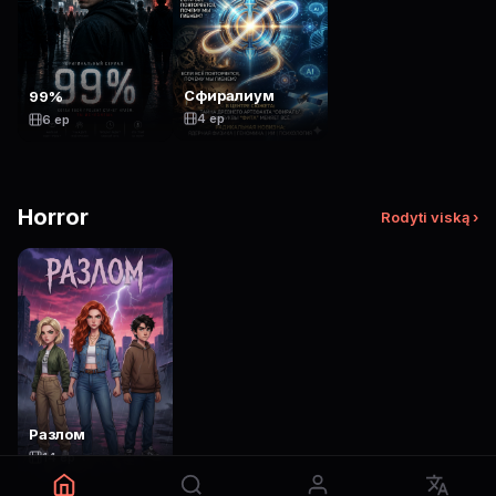
Сфиралиум
99%
4 ep
6 ep
Horror
Rodyti viską ›
Разлом
14 ep