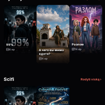
Разлом
99%
14 ep
6 ep
А чего вы мимо
едете?
4 ep
Scifi
Rodyti viską ›