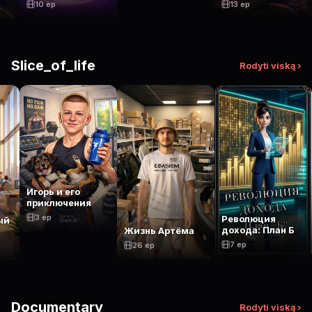
10 ep
13 ep
Slice_of_life
Rodyti viską ›
Игорь и его
приключения
3 ep
Революция
ый
дохода: План Б
Жизнь Артёма
7 ep
26 ep
Documentary
Rodyti viską ›