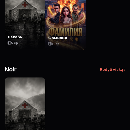
Лекарь
Фамилия
5 ep
11 ep
Noir
Rodyti viską ›