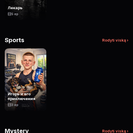
Лекарь
5 ep
Sports
Rodyti viską ›
Игорь и его
приключения
3 ep
Mystery
Rodyti viską ›