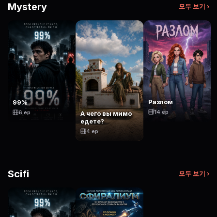
Mystery
모두 보기 ›
Разлом
99%
14 ep
6 ep
А чего вы мимо
едете?
4 ep
Scifi
모두 보기 ›