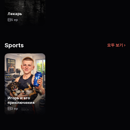
Лекарь
5 ep
Sports
모두 보기 ›
Игорь и его
приключения
3 ep