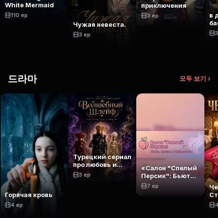
White Mermaid
приключения
в 
110 ep
3 ep
ба
Чужая невеста.
3
3 ep
드라마
모두 보기 ›
Турецкий сериал
про любовь и
«Салон "Спелый
отношения.
3 ep
Персик": Бьюти,
Слезы и
7 ep
Че
Нейросети»
Ст
Горячая кровь
ба
4 ep