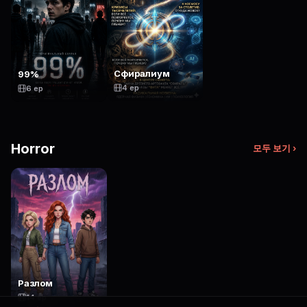
Сфиралиум
99%
4 ep
6 ep
Horror
모두 보기 ›
Разлом
14 ep