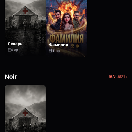
Лекарь
Фамилия
5 ep
11 ep
Noir
모두 보기 ›