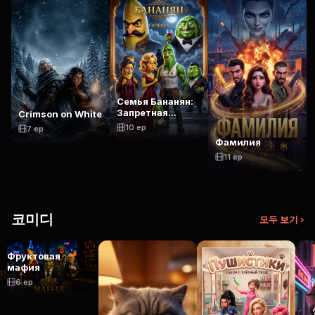
Семья Бананян:
Запретная
Crimson on White
Любовь
10 ep
7 ep
Фамилия
11 ep
코미디
모두 보기 ›
Фруктовая
мафия
6 ep