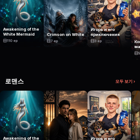
Awakening of the
Игорь и его
White Mermaid
Crimson on White
приключения
110 ep
7 ep
3 ep
Ко
ма
5
로맨스
모두 보기 ›
Awakening of the
Игорь и его