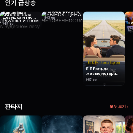
인기 급상승
РЫНОК: ЦЕНА
ЧЕЛОВЕЧНОСТИ
Волшебная
девушка и гном
3 ep
в чудесном лесу
Эк
7 ep
1
ElE Fortuna
живые истории
молодой
7 ep
женщины
판타지
모두 보기 ›