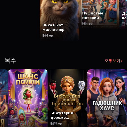
Пушистые
Д
истории
Ко
4 ep
1
Вика и кот
миллионер
4 ep
복수
모두 보기 ›
Бижутерия
дороже
бриллиантов
18 ep