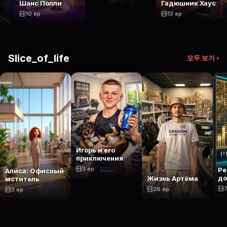
Шанс Полли
Гадюшник Хаус
10 ep
13 ep
Slice_of_life
모두 보기 ›
Игорь и его
приключения
3 ep
Ре
Алиса: Офисный
до
Жизнь Артёма
мститель
7
26 ep
3 ep