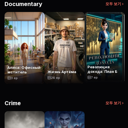
Documentary
모두 보기 ›
Революция
Алиса: Офисный
дохода: План Б
Жизнь Артёма
мститель
7 ep
26 ep
3 ep
Crime
모두 보기 ›