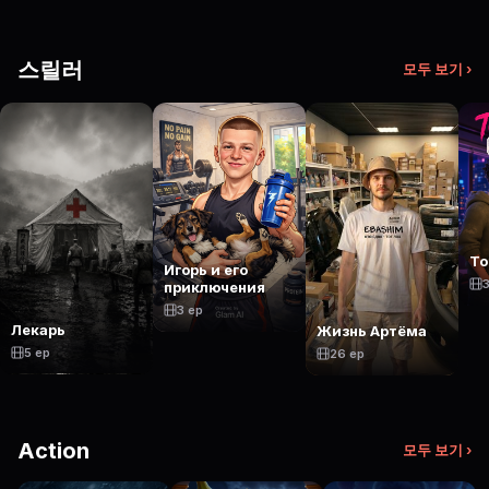
스릴러
모두 보기 ›
То
Игорь и его
3
приключения
3 ep
Лекарь
Жизнь Артёма
5 ep
26 ep
Action
모두 보기 ›