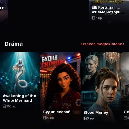
ElE Fortuna
 и
живые истории
молодой
7 ep
женщины
Dráma
Összes megtekintése ›
Awakening of the
White Mermaid
110 ep
Будни скорой
Ле
Blood Money
4 ep
5
3 ep