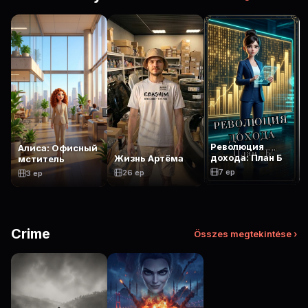
Революция
Алиса: Офисный
дохода: План Б
Жизнь Артёма
мститель
7 ep
26 ep
3 ep
Crime
Összes megtekintése ›