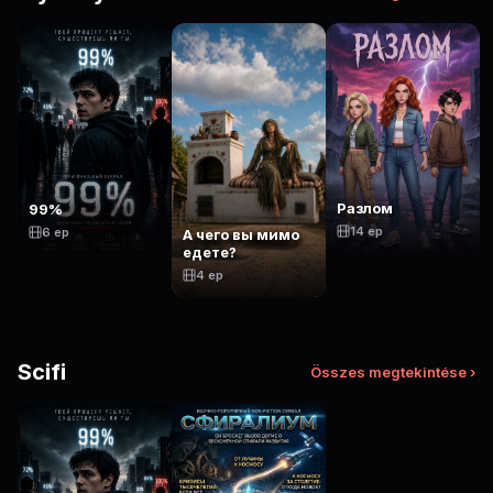
Разлом
99%
14 ep
6 ep
А чего вы мимо
едете?
4 ep
Scifi
Összes megtekintése ›