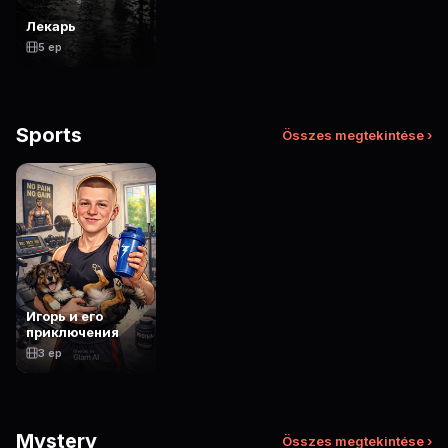
Лекарь
5 ep
Sports
Összes megtekintése ›
Игорь и его
приключения
3 ep
Mystery
Összes megtekintése ›