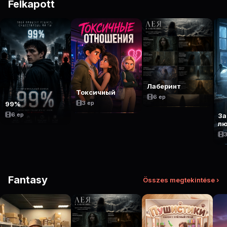
Felkapott
Лаберинт
Токсичный
6 ep
3 ep
99%
6 ep
За
лю
3
Fantasy
Összes megtekintése ›