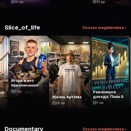
10 ep
13 ep
Slice_of_life
Összes megtekintése ›
Игорь и его
приключения
3 ep
Революция
ый
дохода: План Б
Жизнь Артёма
7 ep
26 ep
Documentary
Összes megtekintése ›