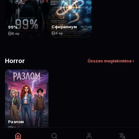
Сфиралиум
99%
4 ep
6 ep
Horror
Összes megtekintése ›
Разлом
14 ep