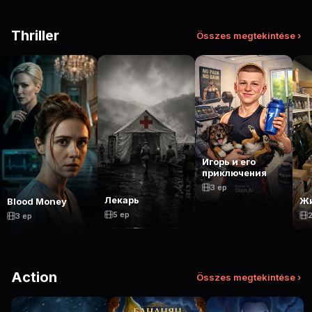
Thriller
Összes megtekintése ›
Игорь и его
приключения
3 ep
Лекарь
Жи
Blood Money
5 ep
3 ep
Action
Összes megtekintése ›