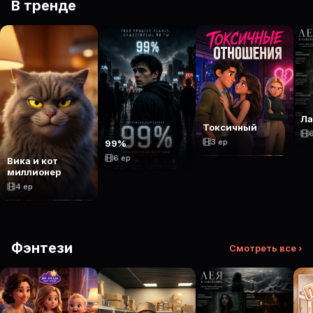
В тренде
Ла
Токсичный
3 ep
99%
6 ep
Вика и кот
миллионер
4 ep
Фэнтези
Смотреть все ›