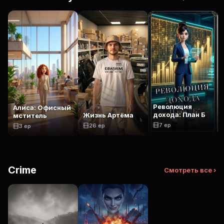
Революция
Алиса: Офисный
дохода: План Б
Жизнь Артёма
мститель
7 ep
26 ep
3 ep
Crime
Смотреть все ›