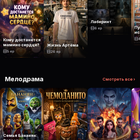
Лаберинт
П
6 ep
ис
Кому достанется
мамино сердце?
Жизнь Артёма
5 ep
26 ep
Мелодрама
Смотреть все ›
Семья Бананян: