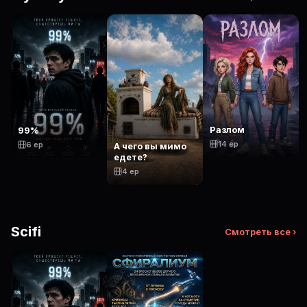
Разлом
99%
14 ep
6 ep
А чего вы мимо
едете?
4 ep
Scifi
Смотреть все ›