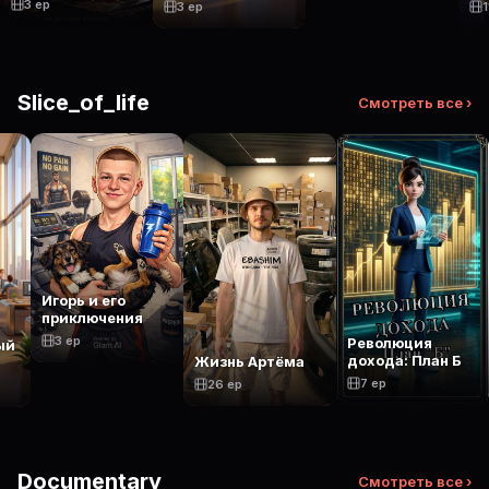
3 ep
1
3 ep
Slice_of_life
Смотреть все ›
Игорь и его
приключения
3 ep
Революция
ый
дохода: План Б
Жизнь Артёма
7 ep
26 ep
Documentary
Смотреть все ›