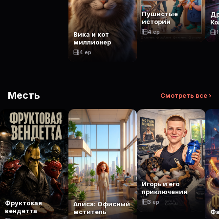
Пушистые
Д
истории
Ко
4 ep
1
Вика и кот
миллионер
4 ep
Месть
Смотреть все ›
Игорь и его
приключения
3 ep
Фруктовая
Алиса: Офисный
вендетта
Ф
мститель