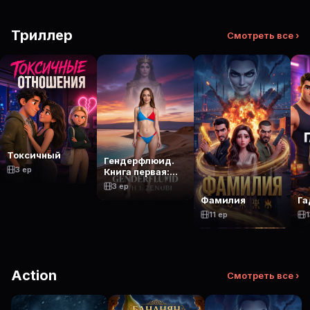
Триллер
Смотреть все ›
Токсичный
Гендерфлюид.
3 ep
Книга первая:
Зеноби
3 ep
Фамилия
Га
11 ep
1
Action
Смотреть все ›