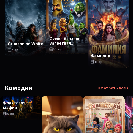
Семья Бананян:
Запретная
Crimson on White
Любовь
10 ep
7 ep
Фамилия
11 ep
Комедия
Смотреть все ›
Фруктовая
мафия
6 ep