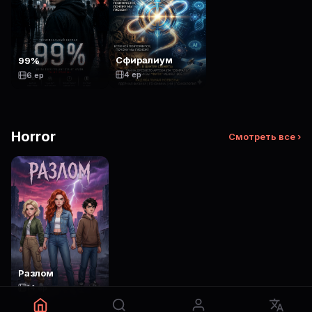
Сфиралиум
99%
4 ep
6 ep
Horror
Смотреть все ›
Разлом
14 ep