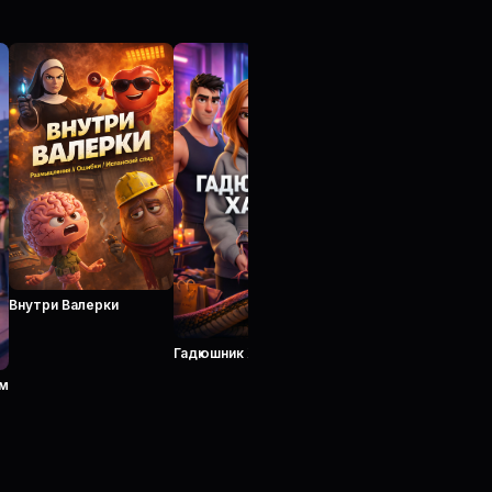
Внутри Валерки
Гадюшник Хаус
ем