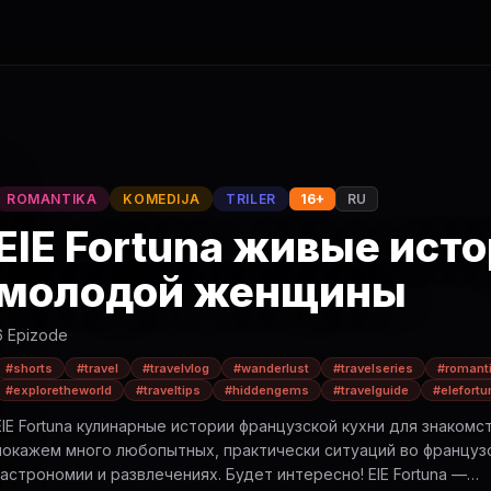
ROMANTIKA
KOMEDIJA
TRILER
16+
RU
ElE Fortuna живые ист
молодой женщины
6 Epizode
#shorts
#travel
#travelvlog
#wanderlust
#travelseries
#romanti
#exploretheworld
#traveltips
#hiddengems
#travelguide
#elefortu
ElE Fortuna кулинарные истории французской кухни для знакомс
покажем много любопытных, практически ситуаций во француз
астрономии и развлечениях. Будет интересно! ElE Fortuna —