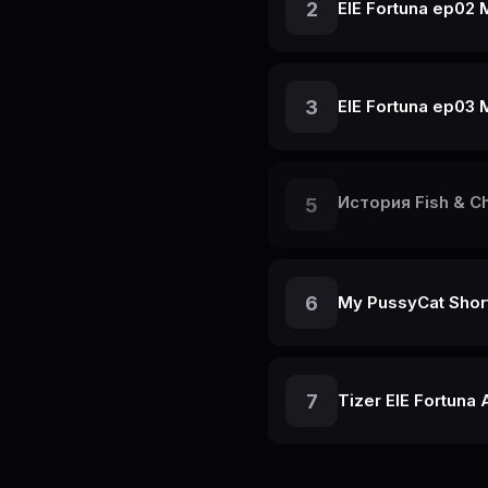
2
ElE Fortuna ep02
3
История Fish & 
5
6
My PussyCat Short
7
Tizer ElE Fortuna 