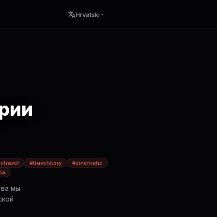
Hrvatski
ории
ctravel
#travelstory
#cinematic
na
тва мы
ской