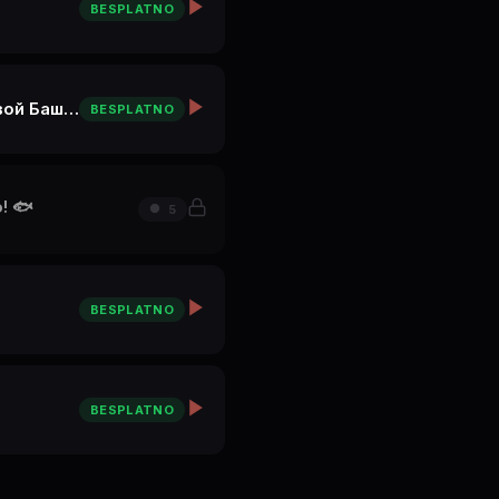
BESPLATNO
ElE Fortuna ep03 Мой гастро-ТОП в Париже: крутой ресторан на Эльфелевой Башне
BESPLATNO
! 🐟
5
BESPLATNO
BESPLATNO