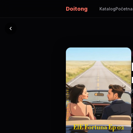
Doitong
Katalog
Početna
г