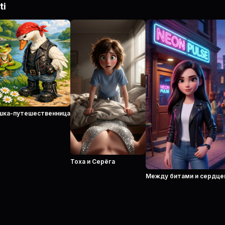
ti
шка-путешественница
Тоха и Серёга
Между битами и сердц