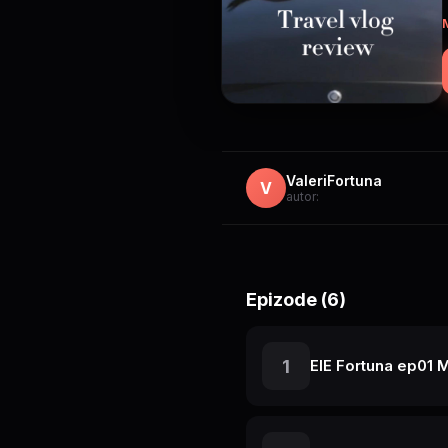
мес
ValeriFortuna
V
autor:
Epizode (6)
1
ElE Fortuna ep01