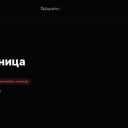
Español
ница
romantic comedy
о