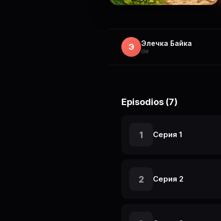
Элечка Байка
Э
de
Episodios (7)
1
Серия 1
2
Серия 2