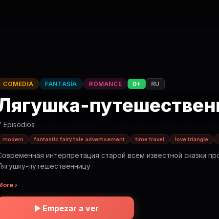
COMEDIA
FANTASÍA
ROMANCE
0+
RU
Лягушка-путешествен
7 Episodios
modern
fantastic fairy tale advertisement
time travel
love triangle
Современная интерпретация старой всем известной сказки пр
Лягушку-путешественницу
More ›
Empezar a ver