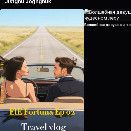
Jistgħu Jogħġbuk
Волшебная девушка и гн