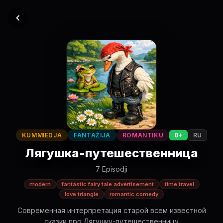
KUMMIEDJA
FANTAŻIJA
ROMANTIKU
0+
RU
Лягушка-путешественница
7 Episodji
modern
fantastic fairy tale advertisement
time travel
love triangle
romantic comedy
Современная интерпретация старой всем известной
сказки про Лягушку-путешественницу