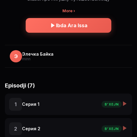
More ›
Ibda Ara Issa
Элечка Байка
Э
minn
Episodji (7)
1
Серия 1
B'XEJN
2
Серия 2
B'XEJN