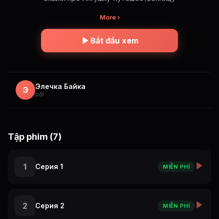
More ›
Bắt đầu xem
Элечка Байка
Э
bởi
Tập phim (7)
1
Серия 1
MIỄN PHÍ
2
Серия 2
MIỄN PHÍ