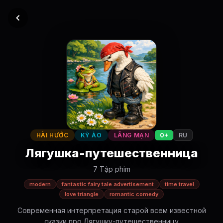
HÀI HƯỚC
KỲ ẢO
LÃNG MẠN
0+
RU
Лягушка-путешественница
7 Tập phim
modern
fantastic fairy tale advertisement
time travel
love triangle
romantic comedy
Современная интерпретация старой всем известной
сказки про Лягушку-путешественницу