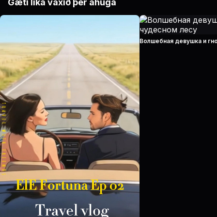
Gæti líka vaxið þér áhuga
Волшебная девушка и гн