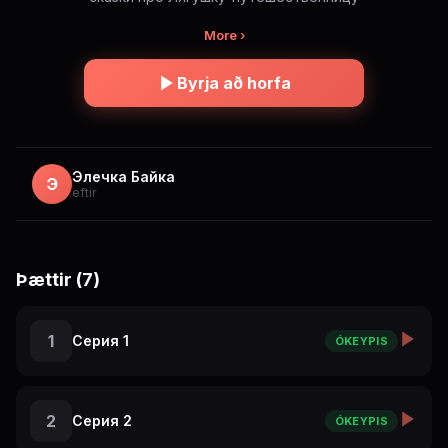
More ›
Byrja að horfa
Элечка Байка
Э
eftir
Þættir (7)
1
Серия 1
ÓKEYPIS
2
Серия 2
ÓKEYPIS