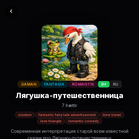
GAMAN
FANTASÍA
RÓMANTÍK
0+
RU
Лягушка-путешественница
7 Þættir
modern
fantastic fairy tale advertisement
time travel
love triangle
romantic comedy
Современная интерпретация старой всем известной
сказки про Лягушку-путешественницу