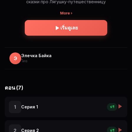
сказки про Лягушку-путешественницу
More ›
เริ่มดูเลย
Элечка Байка
Э
โดย
ตอน (7)
1
Серия 1
ฟรี
2
Серия 2
ฟรี