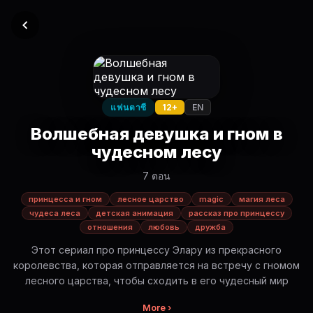
แฟนตาซี
12+
EN
Волшебная девушка и гном в
чудесном лесу
7 ตอน
принцесса и гном
лесное царство
magic
магия леса
чудеса леса
детская анимация
рассказ про принцессу
отношения
любовь
дружба
Этот сериал про принцессу Элару из прекрасного
королевства, которая отправляется на встречу с гномом
лесного царства, чтобы сходить в его чудесный мир
More ›