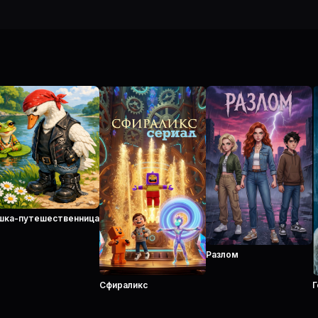
шка-путешественница
Разлом
Сфираликс
Г