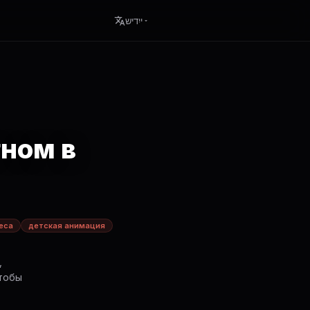
ייִדיש
гном в
еса
детская анимация
,
чтобы