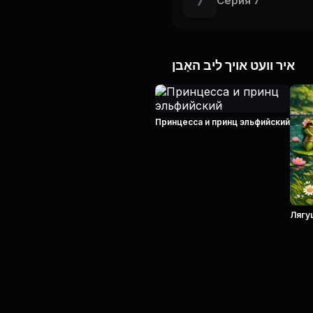
7
Серия 7
איר וועט אויך ליב האָבן
Принцесса и принц эльфийский
Лягу