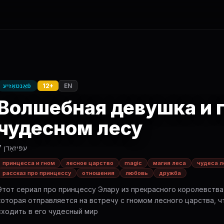
EN
12+
פֿאַנטאַזיע
Волшебная девушка и 
чудесном лесу
7 עפּיזאָדן
принцесса и гном
лесное царство
magic
магия леса
чудеса л
рассказ про принцессу
отношения
любовь
дружба
Этот сериал про принцессу Элару из прекрасного королевства
которая отправляется на встречу с гномом лесного царства, 
сходить в его чудесный мир