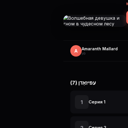
Amaranth Mallard
A
פֿון
עפּיזאָדן (7)
1
Серия 1
2
Серия 2