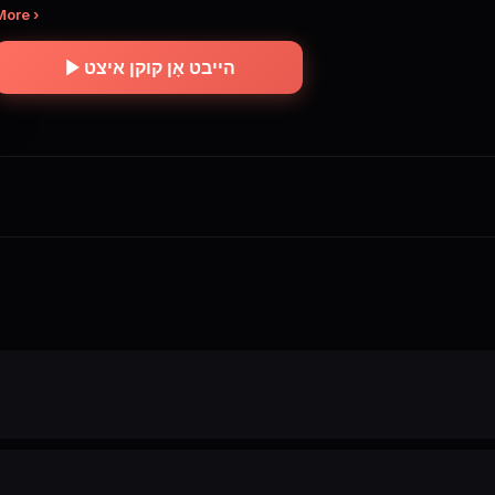
More ›
הייבט אָן קוקן איצט