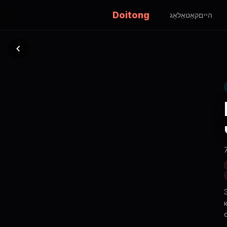
Doitong
היים
קאַטאַלאָג