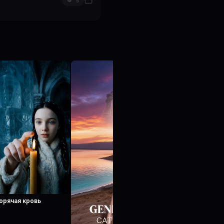
5
орячая кровь