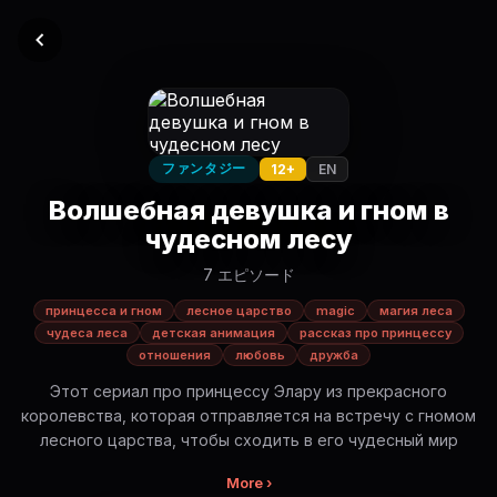
ファンタジー
12+
EN
Волшебная девушка и гном в
чудесном лесу
7 エピソード
принцесса и гном
лесное царство
magic
магия леса
чудеса леса
детская анимация
рассказ про принцессу
отношения
любовь
дружба
Этот сериал про принцессу Элару из прекрасного
королевства, которая отправляется на встречу с гномом
лесного царства, чтобы сходить в его чудесный мир
More ›