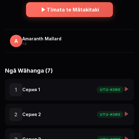
Tīmata te Mātakitaki
Amaranth Mallard
A
nā
Ngā Wāhanga (7)
1
Серия 1
UTU-KORE
2
Серия 2
UTU-KORE