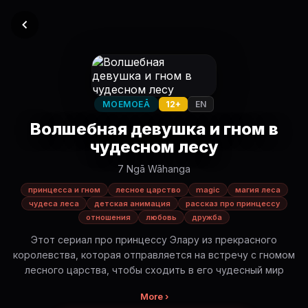
MOEMOEĀ
12+
EN
Волшебная девушка и гном в
чудесном лесу
7 Ngā Wāhanga
принцесса и гном
лесное царство
magic
магия леса
чудеса леса
детская анимация
рассказ про принцессу
отношения
любовь
дружба
Этот сериал про принцессу Элару из прекрасного
королевства, которая отправляется на встречу с гномом
лесного царства, чтобы сходить в его чудесный мир
More ›