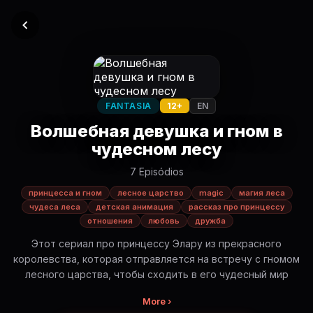
FANTASIA
12+
EN
Волшебная девушка и гном в
чудесном лесу
7 Episódios
принцесса и гном
лесное царство
magic
магия леса
чудеса леса
детская анимация
рассказ про принцессу
отношения
любовь
дружба
Этот сериал про принцессу Элару из прекрасного
королевства, которая отправляется на встречу с гномом
лесного царства, чтобы сходить в его чудесный мир
More ›