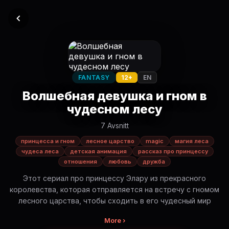
FANTASY
12+
EN
Волшебная девушка и гном в
чудесном лесу
7 Avsnitt
принцесса и гном
лесное царство
magic
магия леса
чудеса леса
детская анимация
рассказ про принцессу
отношения
любовь
дружба
Этот сериал про принцессу Элару из прекрасного
королевства, которая отправляется на встречу с гномом
лесного царства, чтобы сходить в его чудесный мир
More ›