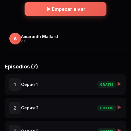
Empezar a ver
Amaranth Mallard
A
de
Episodios (7)
1
Серия 1
GRATIS
2
Серия 2
GRATIS