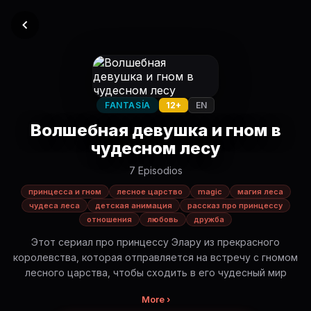
FANTASÍA
12+
EN
Волшебная девушка и гном в
чудесном лесу
7 Episodios
принцесса и гном
лесное царство
magic
магия леса
чудеса леса
детская анимация
рассказ про принцессу
отношения
любовь
дружба
Этот сериал про принцессу Элару из прекрасного
королевства, которая отправляется на встречу с гномом
лесного царства, чтобы сходить в его чудесный мир
More ›