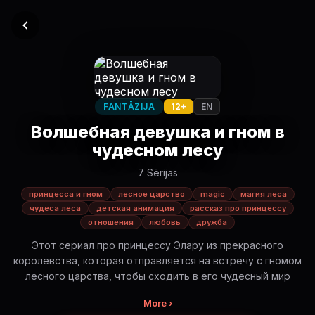
FANTĀZIJA
12+
EN
Волшебная девушка и гном в
чудесном лесу
7 Sērijas
принцесса и гном
лесное царство
magic
магия леса
чудеса леса
детская анимация
рассказ про принцессу
отношения
любовь
дружба
Этот сериал про принцессу Элару из прекрасного
королевства, которая отправляется на встречу с гномом
лесного царства, чтобы сходить в его чудесный мир
More ›