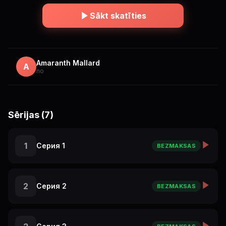
Sākt skatīties
Amaranth Mallard
A
no
Sērijas (7)
1
Серия 1
BEZMAKSAS
2
Серия 2
BEZMAKSAS