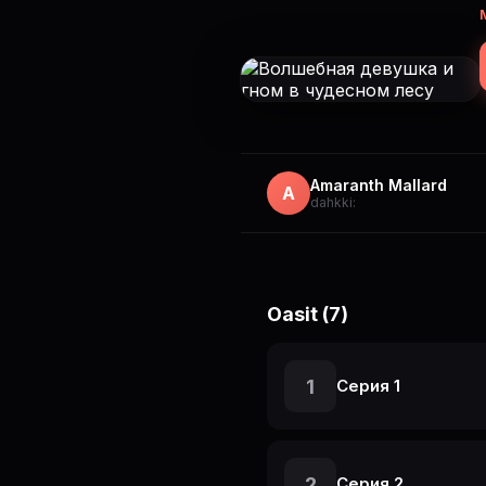
Amaranth Mallard
A
dahkki:
Oasit (7)
1
Серия 1
2
Серия 2