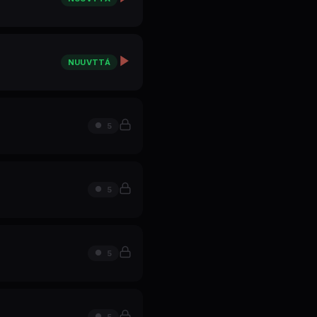
NUUVTTÁ
5
5
5