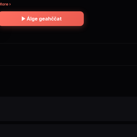
More ›
Álge geahččat