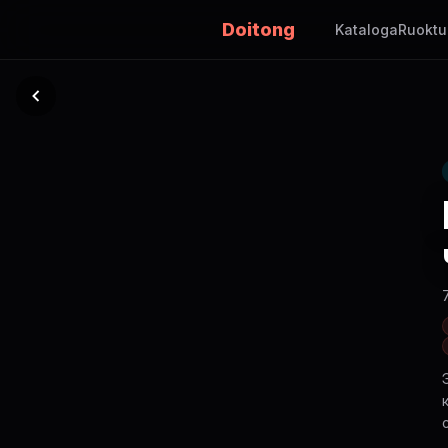
Doitong
Kataloga
Ruoktu