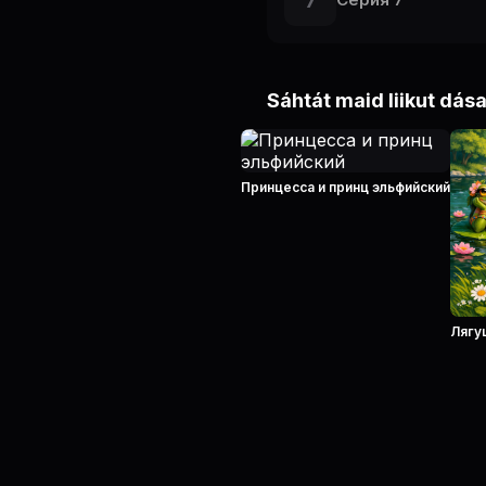
7
Sáhtát maid liikut dás
Принцесса и принц эльфийский
Лягу