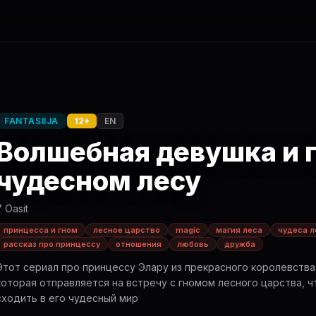
FANTASIIJA
12+
EN
Волшебная девушка и 
чудесном лесу
7 Oasit
принцесса и гном
лесное царство
magic
магия леса
чудеса л
рассказ про принцессу
отношения
любовь
дружба
Этот сериал про принцессу Элару из прекрасного королевства
которая отправляется на встречу с гномом лесного царства, 
сходить в его чудесный мир