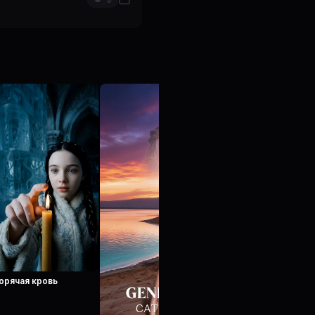
5
орячая кровь