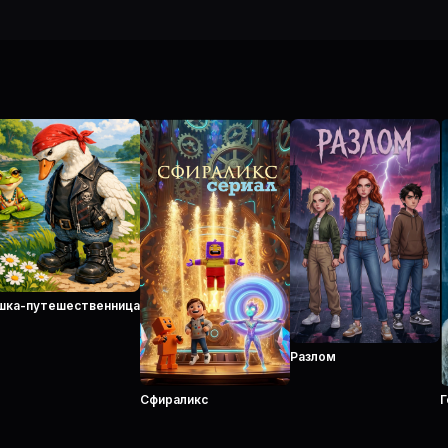
a
шка-путешественница
Разлом
Сфираликс
Г