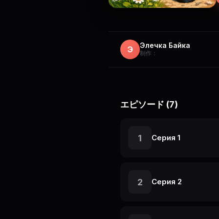
Элечка Байка
Э
制作：
エピソード (7)
1
Серия 1
2
Серия 2