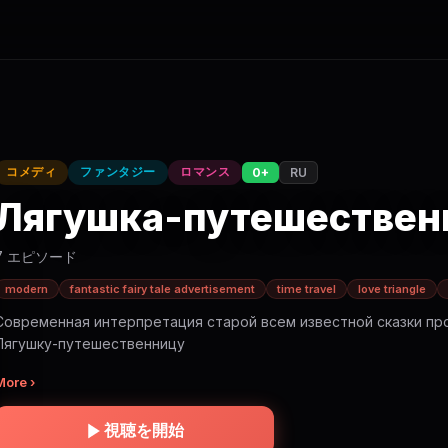
コメディ
ファンタジー
ロマンス
0+
RU
Лягушка-путешествен
7 エピソード
modern
fantastic fairy tale advertisement
time travel
love triangle
Современная интерпретация старой всем известной сказки пр
Лягушку-путешественницу
More ›
視聴を開始