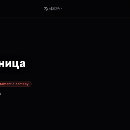
日本語
ница
romantic comedy
о