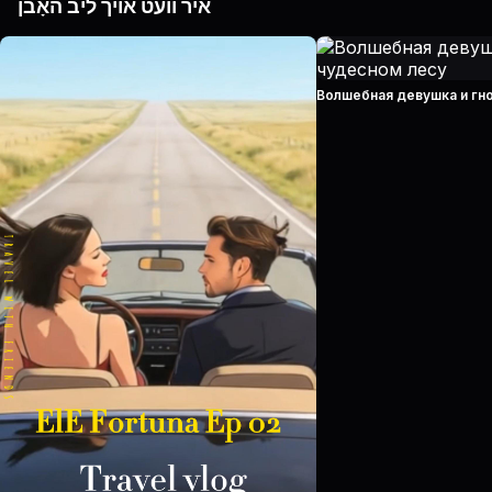
איר וועט אויך ליב האָבן
Волшебная девушка и гн