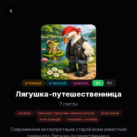
RU
0+
ראָמאַנס
פֿאַנטאַזיע
קאָמעדיע
Лягушка-путешественница
7 עפּיזאָדן
modern
fantastic fairy tale advertisement
time travel
love triangle
romantic comedy
Современная интерпретация старой всем известной
сказки про Лягушку-путешественницу