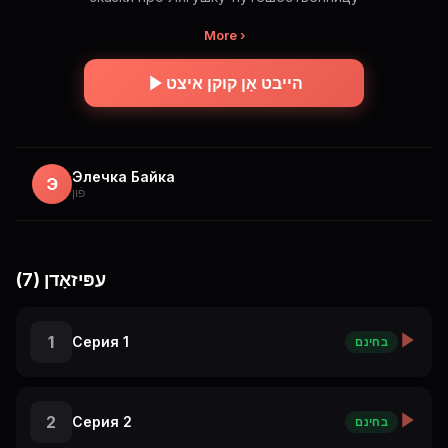
More ›
הייבט אָן קוקן איצט
Элечка Байка
Э
פֿון
עפּיזאָדן (7)
1
Серия 1
בחינם
2
Серия 2
בחינם