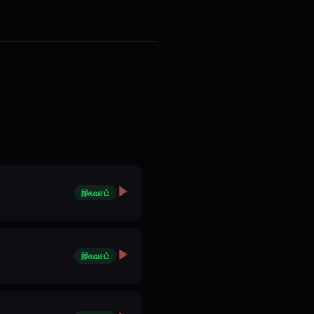
இலவசம்
இலவசம்