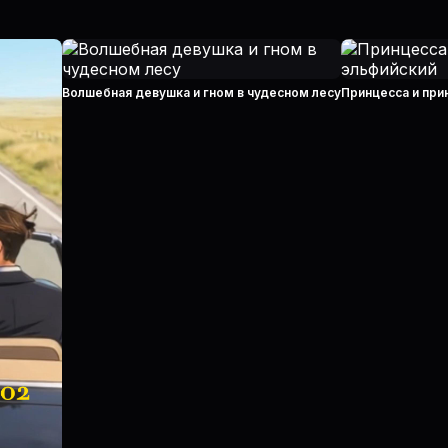
Волшебная девушка и гном в чудесном лесу
Принцесса и при