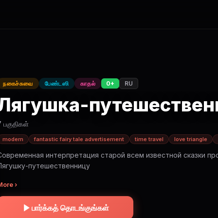
நகைச்சுவை
பேண்டஸி
காதல்
0+
RU
Лягушка-путешествен
7 பகுதிகள்
modern
fantastic fairy tale advertisement
time travel
love triangle
Современная интерпретация старой всем известной сказки пр
Лягушку-путешественницу
More ›
பார்க்கத் தொடங்குங்கள்