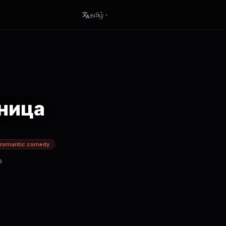
தமிழ்
ница
romantic comedy
о