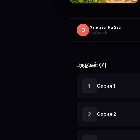
Элечка Байка
Э
வழங்குபவர்
பகுதிகள் (7)
1
Серия 1
2
Серия 2