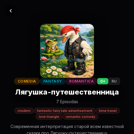
COMEDIA
FANTASY
ROMANTICA
0+
RU
Лягушка-путешественница
7 Episodas
modern
fantastic fairy tale advertisement
time travel
love triangle
romantic comedy
Современная интерпретация старой всем известной
сказки про Лягушку-путешественницу