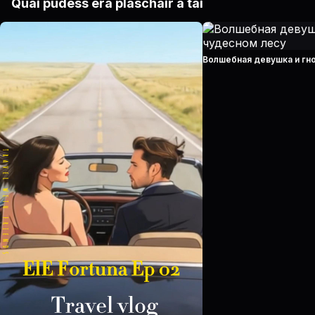
Quai pudess era plaschair a tai
Волшебная девушка и гн