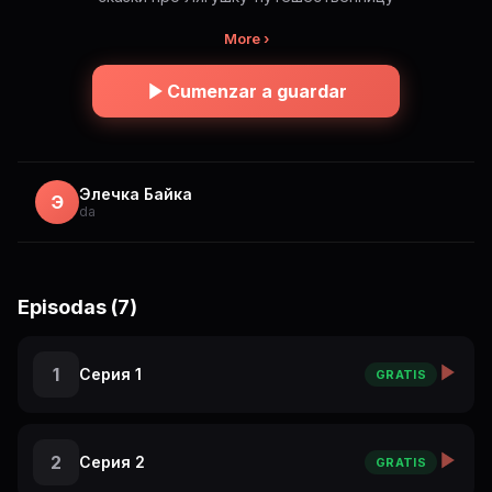
More ›
Cumenzar a guardar
Элечка Байка
Э
da
Episodas (7)
1
Серия 1
GRATIS
2
Серия 2
GRATIS