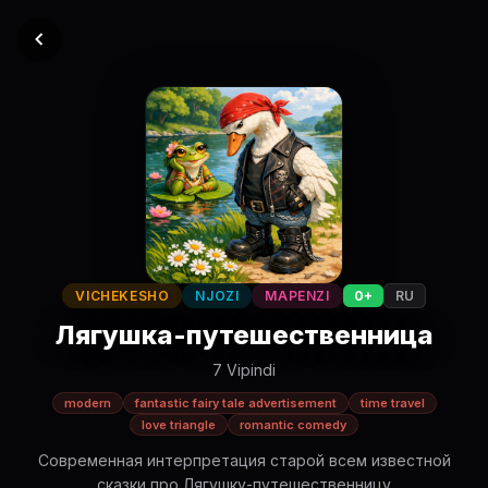
VICHEKESHO
NJOZI
MAPENZI
0+
RU
Лягушка-путешественница
7 Vipindi
modern
fantastic fairy tale advertisement
time travel
love triangle
romantic comedy
Современная интерпретация старой всем известной
сказки про Лягушку-путешественницу