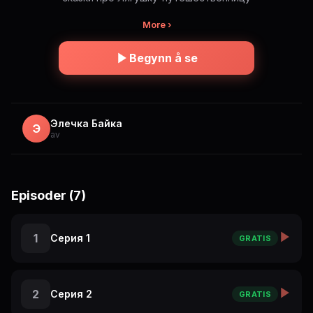
More ›
Begynn å se
Элечка Байка
Э
av
Episoder (7)
1
Серия 1
GRATIS
2
Серия 2
GRATIS