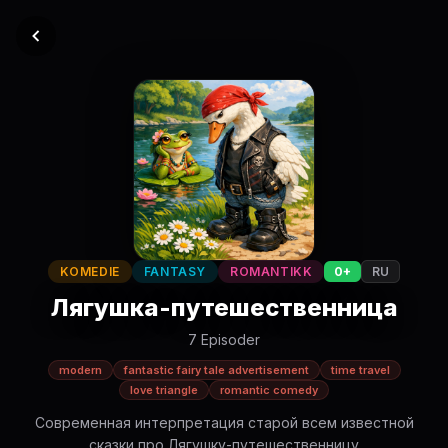
KOMEDIE
FANTASY
ROMANTIKK
0+
RU
Лягушка-путешественница
7 Episoder
modern
fantastic fairy tale advertisement
time travel
love triangle
romantic comedy
Современная интерпретация старой всем известной
сказки про Лягушку-путешественницу