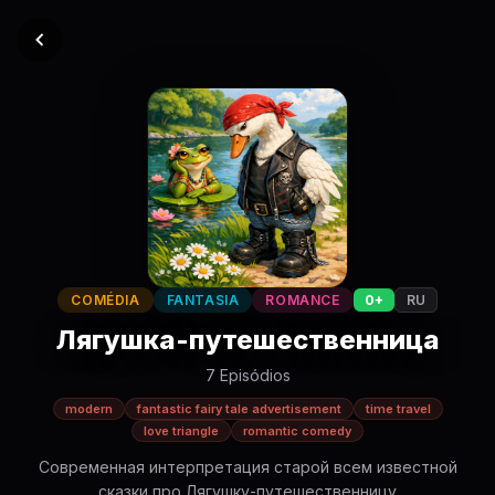
COMÉDIA
FANTASIA
ROMANCE
0+
RU
Лягушка-путешественница
7 Episódios
modern
fantastic fairy tale advertisement
time travel
love triangle
romantic comedy
Современная интерпретация старой всем известной
сказки про Лягушку-путешественницу