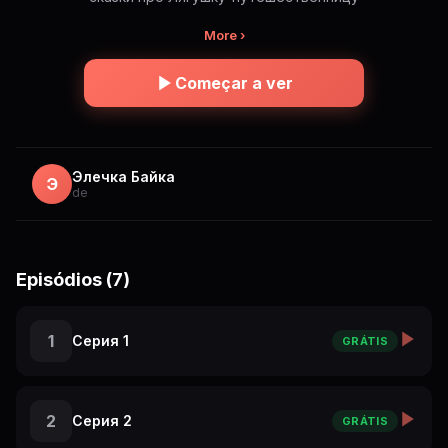
More ›
Começar a ver
Элечка Байка
Э
de
Episódios (7)
1
Серия 1
GRÁTIS
2
Серия 2
GRÁTIS