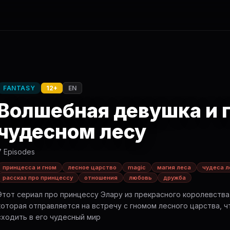
FANTASY
12+
EN
Волшебная девушка и 
чудесном лесу
7 Episodes
принцесса и гном
лесное царство
magic
магия леса
чудеса л
рассказ про принцессу
отношения
любовь
дружба
Этот сериал про принцессу Элару из прекрасного королевства
которая отправляется на встречу с гномом лесного царства, 
сходить в его чудесный мир