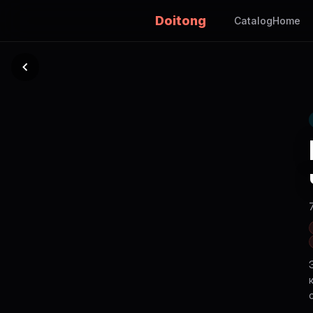
Doitong
Catalog
Home