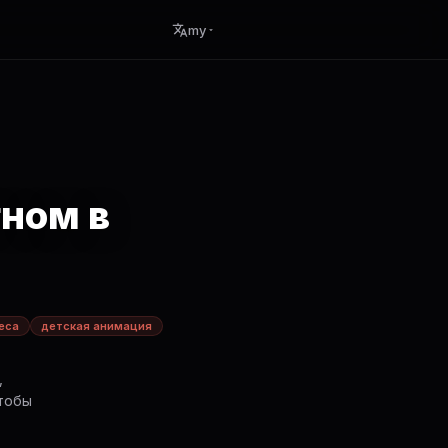
my
гном в
еса
детская анимация
,
чтобы