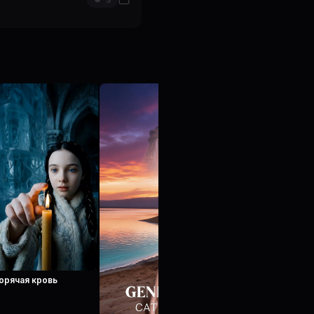
5
орячая кровь