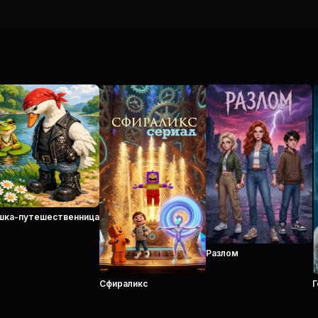
шка-путешественница
Разлом
Сфираликс
Г