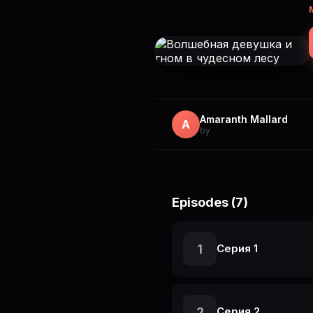
Amaranth Mallard
A
by
Episodes (7)
1
Серия 1
2
Серия 2