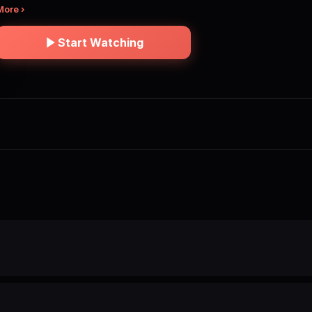
More ›
Start Watching