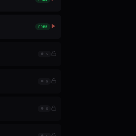
FREE
5
5
5