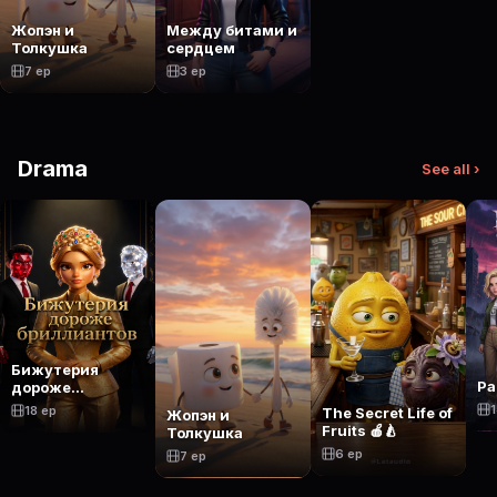
Жопэн и
Между битами и
Толкушка
сердцем
7 ep
3 ep
Drama
See all ›
Бижутерия
Ра
дороже
бриллиантов
1
18 ep
The Secret Life of
Жопэн и
Fruits 🍎🍐
Толкушка
6 ep
7 ep