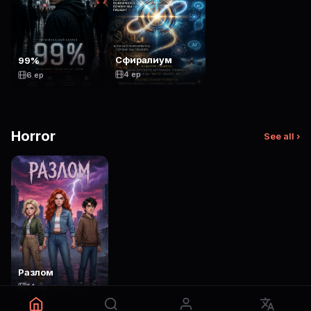
Сфиралиум
99%
4 ep
6 ep
Horror
See all ›
Разлом
14 ep