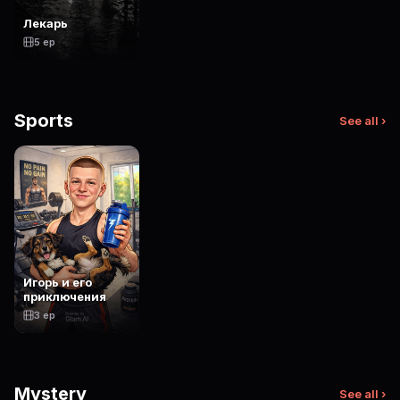
Лекарь
5 ep
Sports
See all ›
Игорь и его
приключения
3 ep
Mystery
See all ›