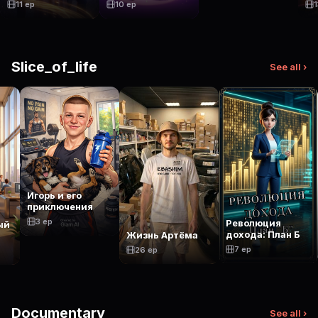
11 ep
10 ep
1
Slice_of_life
See all ›
Игорь и его
приключения
3 ep
Революция
ый
дохода: План Б
Жизнь Артёма
7 ep
26 ep
Documentary
See all ›