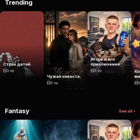
Trending
Игорь и его
Страх детей
приключения
3 ep
3 ep
Ко
Чужая невеста.
ма
3 ep
5
Fantasy
See all ›