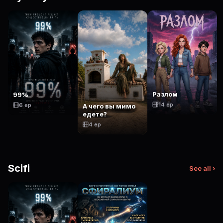
Разлом
99%
14 ep
6 ep
А чего вы мимо
едете?
4 ep
Scifi
See all ›