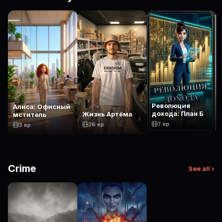
Революция
Алиса: Офисный
дохода: План Б
Жизнь Артёма
мститель
7 ep
26 ep
3 ep
Crime
See all ›