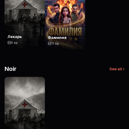
Лекарь
Фамилия
5 ep
11 ep
Noir
See all ›